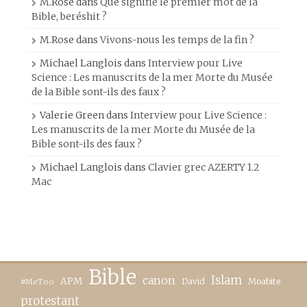
M.Rose
dans
Que signifie le premier mot de la
Bible, beréshit ?
M.Rose
dans
Vivons-nous les temps de la fin ?
Michael Langlois
dans
Interview pour Live
Science : Les manuscrits de la mer Morte du Musée
de la Bible sont-ils des faux ?
Valerie Green
dans
Interview pour Live Science :
Les manuscrits de la mer Morte du Musée de la
Bible sont-ils des faux ?
Michael Langlois
dans
Clavier grec AZERTY 1.2
Mac
Bible
canon
Islam
APM
David
Moabite
#MeToo
protestant