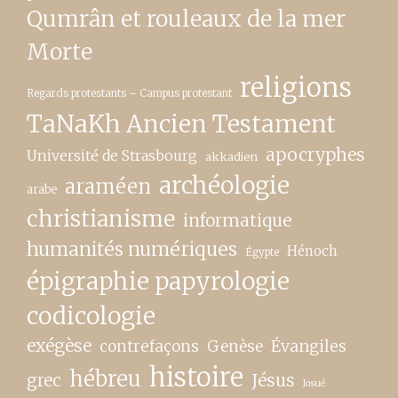
Qumrân et rouleaux de la mer
Morte
religions
Regards protestants – Campus protestant
TaNaKh Ancien Testament
apocryphes
Université de Strasbourg
akkadien
archéologie
araméen
arabe
christianisme
informatique
humanités numériques
Hénoch
Égypte
épigraphie papyrologie
codicologie
exégèse
contrefaçons
Genèse
Évangiles
histoire
hébreu
grec
Jésus
Josué