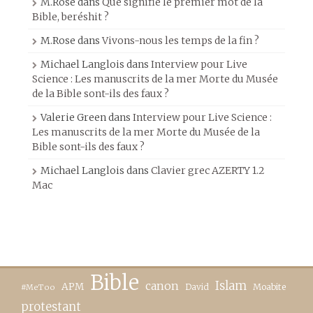
M.Rose
dans
Que signifie le premier mot de la
Bible, beréshit ?
M.Rose
dans
Vivons-nous les temps de la fin ?
Michael Langlois
dans
Interview pour Live
Science : Les manuscrits de la mer Morte du Musée
de la Bible sont-ils des faux ?
Valerie Green
dans
Interview pour Live Science :
Les manuscrits de la mer Morte du Musée de la
Bible sont-ils des faux ?
Michael Langlois
dans
Clavier grec AZERTY 1.2
Mac
Bible
canon
Islam
APM
David
Moabite
#MeToo
protestant