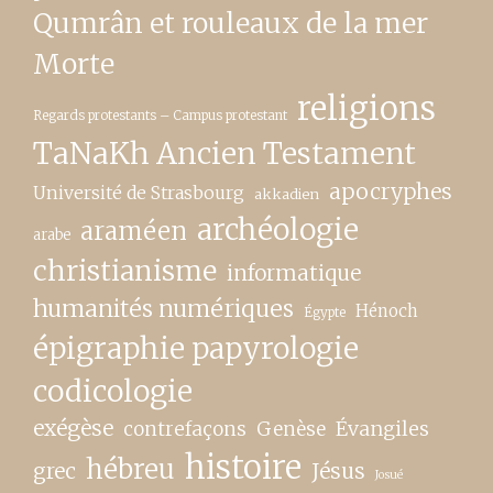
Qumrân et rouleaux de la mer
Morte
religions
Regards protestants – Campus protestant
TaNaKh Ancien Testament
apocryphes
Université de Strasbourg
akkadien
archéologie
araméen
arabe
christianisme
informatique
humanités numériques
Hénoch
Égypte
épigraphie papyrologie
codicologie
exégèse
contrefaçons
Genèse
Évangiles
histoire
hébreu
grec
Jésus
Josué