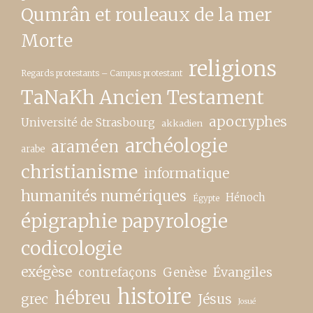
Qumrân et rouleaux de la mer
Morte
religions
Regards protestants – Campus protestant
TaNaKh Ancien Testament
apocryphes
Université de Strasbourg
akkadien
archéologie
araméen
arabe
christianisme
informatique
humanités numériques
Hénoch
Égypte
épigraphie papyrologie
codicologie
exégèse
contrefaçons
Genèse
Évangiles
histoire
hébreu
grec
Jésus
Josué