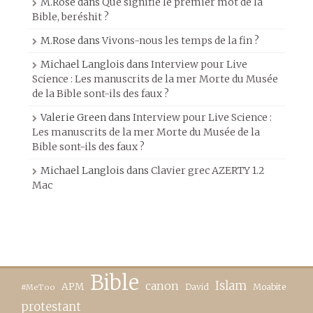
M.Rose
dans
Que signifie le premier mot de la
Bible, beréshit ?
M.Rose
dans
Vivons-nous les temps de la fin ?
Michael Langlois
dans
Interview pour Live
Science : Les manuscrits de la mer Morte du Musée
de la Bible sont-ils des faux ?
Valerie Green
dans
Interview pour Live Science :
Les manuscrits de la mer Morte du Musée de la
Bible sont-ils des faux ?
Michael Langlois
dans
Clavier grec AZERTY 1.2
Mac
Bible
canon
Islam
APM
David
Moabite
#MeToo
protestant