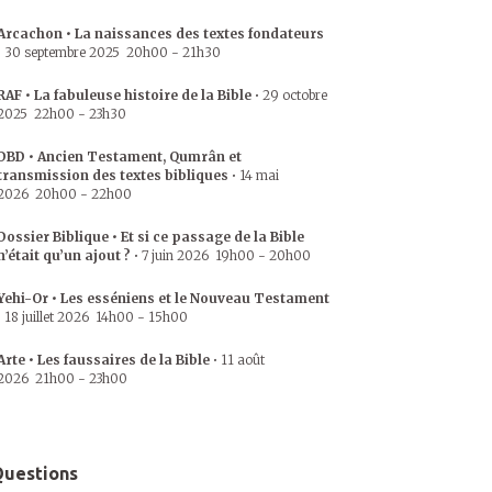
Arcachon • La naissances des textes fondateurs
•
30 septembre 2025
20h00
-
21h30
RAF • La fabuleuse histoire de la Bible
•
29 octobre
2025
22h00
-
23h30
DBD • Ancien Testament, Qumrân et
transmission des textes bibliques
•
14 mai
2026
20h00
-
22h00
Dossier Biblique • Et si ce passage de la Bible
n’était qu’un ajout ?
•
7 juin 2026
19h00
-
20h00
Yehi-Or • Les esséniens et le Nouveau Testament
•
18 juillet 2026
14h00
-
15h00
Arte • Les faussaires de la Bible
•
11 août
2026
21h00
-
23h00
uestions