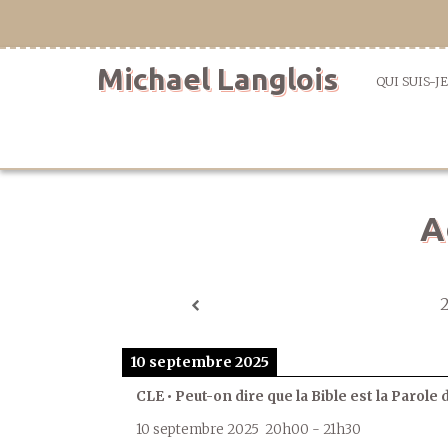
Aller
directement
au
Michael Langlois
contenu
QUI SUIS-JE
A
10 septembre 2025
CLE • Peut-on dire que la Bible est la Parole 
10 septembre 2025
20h00
-
21h30