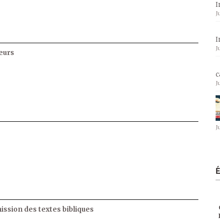
I
J
I
J
eurs
c
J
J
ssion des textes bibliques