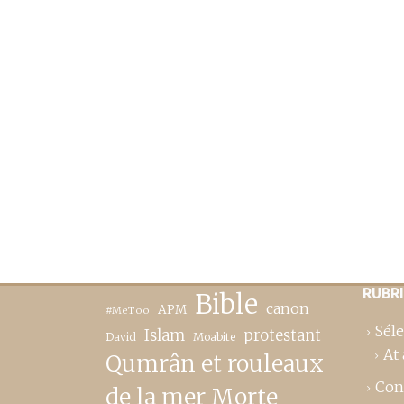
RUBR
Bible
canon
APM
#MeToo
Séle
Islam
protestant
David
Moabite
At 
Qumrân et rouleaux
Con
de la mer Morte