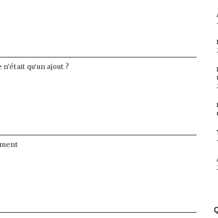
 n’était qu’un ajout ?
ament
Q