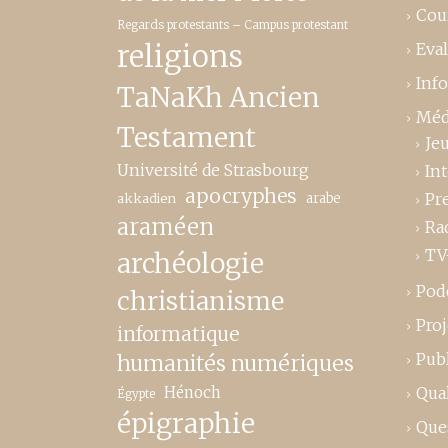
Cou
Regards protestants – Campus protestant
religions
Eva
Inf
TaNaKh Ancien
Méd
Testament
Je
Université de Strasbourg
In
apocryphes
Pr
akkadien
arabe
araméen
Ra
TV
archéologie
Pod
christianisme
Proj
informatique
Publ
humanités numériques
Hénoch
Qual
Égypte
épigraphie
Que