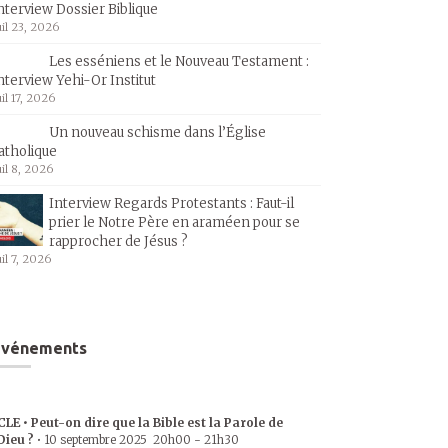
nterview Dossier Biblique
uil 23, 2026
Les esséniens et le Nouveau Testament :
nterview Yehi-Or Institut
uil 17, 2026
Un nouveau schisme dans l’Église
atholique
uil 8, 2026
Interview Regards Protestants : Faut-il
prier le Notre Père en araméen pour se
rapprocher de Jésus ?
uil 7, 2026
Événements
CLE • Peut-on dire que la Bible est la Parole de
Dieu ?
•
10 septembre 2025
20h00
-
21h30