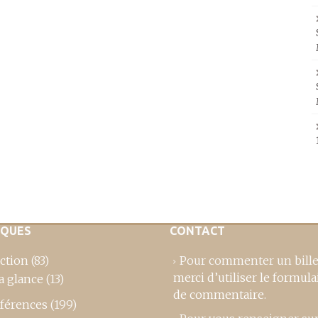
IQUES
CONTACT
ction
(83)
Pour commenter un bille
merci d’utiliser le formula
a glance
(13)
de commentaire
.
férences
(199)