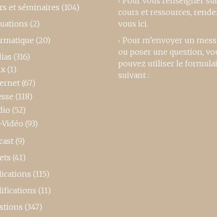
Pour vous renseigner su
rs et séminaires
(104)
cours et ressources,
rende
luations
(2)
vous ici
.
ormatique
(20)
Pour m’envoyer un mess
ou poser une question, vo
ias
(316)
pouvez utiliser le formula
ux
(1)
suivant :
ternet
(67)
esse
(118)
dio
(52)
-Vidéo
(93)
cast
(9)
ets
(41)
ications
(115)
ifications
(11)
stions
(347)