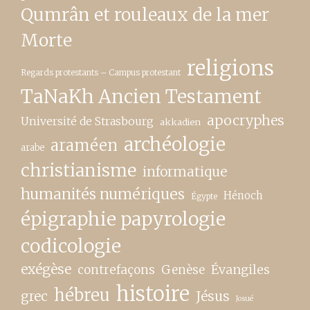
Qumrân et rouleaux de la mer
Morte
religions
Regards protestants – Campus protestant
TaNaKh Ancien Testament
apocryphes
Université de Strasbourg
akkadien
archéologie
araméen
arabe
christianisme
informatique
humanités numériques
Hénoch
Égypte
épigraphie papyrologie
codicologie
exégèse
contrefaçons
Genèse
Évangiles
histoire
hébreu
grec
Jésus
Josué