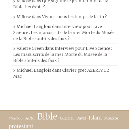
M.Rose
dans
Que signifie le premier mot de la
Bible, beréshit ?
M.Rose
dans
Vivons-nous les temps de la fin ?
Michael Langlois
dans
Interview pour Live
Science : Les manuscrits de la mer Morte du Musée
de la Bible sont-ils des faux ?
Valerie Green
dans
Interview pour Live Science :
Les manuscrits de la mer Morte du Musée de la
Bible sont-ils des faux ?
Michael Langlois
dans
Clavier grec AZERTY 1.2
Mac
Bible
canon
Islam
APM
David
Moabite
#MeToo
protestant