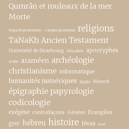
Qumrân et rouleaux de la mer
Morte
religions
Regards protestants – Campus protestant
TaNaKh Ancien Testament
apocryphes
Université de Strasbourg
akkadien
archéologie
araméen
arabe
christianisme
informatique
humanités numériques
Hénoch
Égypte
épigraphie papyrologie
codicologie
exégèse
contrefaçons
Genèse
Évangiles
histoire
hébreu
grec
Jésus
Josué