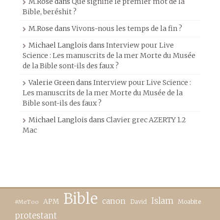
M.Rose
dans
Que signifie le premier mot de la
Bible, beréshit ?
M.Rose
dans
Vivons-nous les temps de la fin ?
Michael Langlois
dans
Interview pour Live
Science : Les manuscrits de la mer Morte du Musée
de la Bible sont-ils des faux ?
Valerie Green
dans
Interview pour Live Science :
Les manuscrits de la mer Morte du Musée de la
Bible sont-ils des faux ?
Michael Langlois
dans
Clavier grec AZERTY 1.2
Mac
Bible
canon
Islam
APM
David
Moabite
#MeToo
protestant