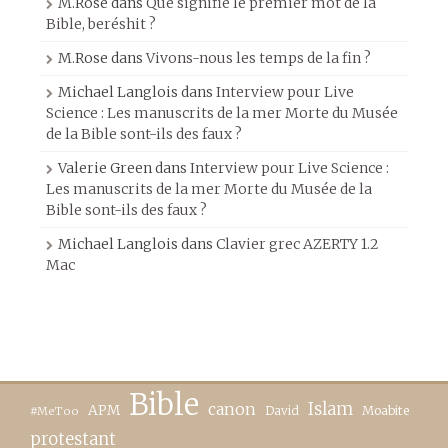
M.Rose
dans
Que signifie le premier mot de la
Bible, beréshit ?
M.Rose
dans
Vivons-nous les temps de la fin ?
Michael Langlois
dans
Interview pour Live
Science : Les manuscrits de la mer Morte du Musée
de la Bible sont-ils des faux ?
Valerie Green
dans
Interview pour Live Science :
Les manuscrits de la mer Morte du Musée de la
Bible sont-ils des faux ?
Michael Langlois
dans
Clavier grec AZERTY 1.2
Mac
Bible
canon
Islam
APM
David
Moabite
#MeToo
protestant