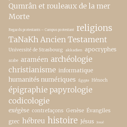
Qumrân et rouleaux de la mer
Morte
religions
Regards protestants – Campus protestant
TaNaKh Ancien Testament
apocryphes
Université de Strasbourg
akkadien
archéologie
araméen
arabe
christianisme
informatique
humanités numériques
Hénoch
Égypte
épigraphie papyrologie
codicologie
exégèse
contrefaçons
Genèse
Évangiles
histoire
hébreu
grec
Jésus
Josué