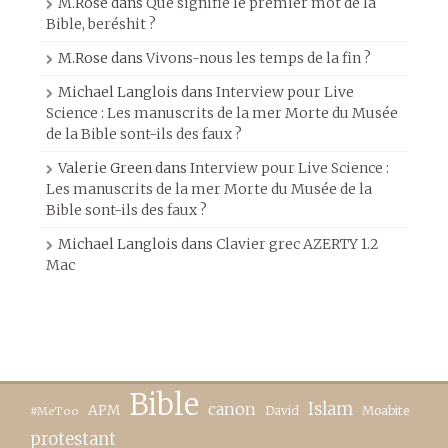
M.Rose
dans
Que signifie le premier mot de la
Bible, beréshit ?
M.Rose
dans
Vivons-nous les temps de la fin ?
Michael Langlois
dans
Interview pour Live
Science : Les manuscrits de la mer Morte du Musée
de la Bible sont-ils des faux ?
Valerie Green
dans
Interview pour Live Science :
Les manuscrits de la mer Morte du Musée de la
Bible sont-ils des faux ?
Michael Langlois
dans
Clavier grec AZERTY 1.2
Mac
Bible
canon
Islam
APM
David
Moabite
#MeToo
protestant