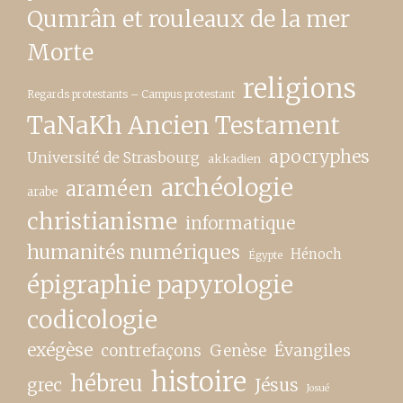
Qumrân et rouleaux de la mer
Morte
religions
Regards protestants – Campus protestant
TaNaKh Ancien Testament
apocryphes
Université de Strasbourg
akkadien
archéologie
araméen
arabe
christianisme
informatique
humanités numériques
Hénoch
Égypte
épigraphie papyrologie
codicologie
exégèse
contrefaçons
Genèse
Évangiles
histoire
hébreu
grec
Jésus
Josué