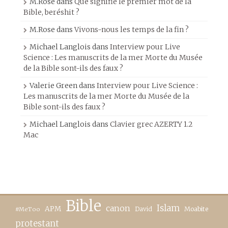
M.Rose
dans
Que signifie le premier mot de la
Bible, beréshit ?
M.Rose
dans
Vivons-nous les temps de la fin ?
Michael Langlois
dans
Interview pour Live
Science : Les manuscrits de la mer Morte du Musée
de la Bible sont-ils des faux ?
Valerie Green
dans
Interview pour Live Science :
Les manuscrits de la mer Morte du Musée de la
Bible sont-ils des faux ?
Michael Langlois
dans
Clavier grec AZERTY 1.2
Mac
Bible
canon
Islam
APM
David
Moabite
#MeToo
protestant