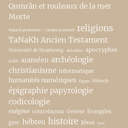
Qumrân et rouleaux de la mer
Morte
religions
Regards protestants – Campus protestant
TaNaKh Ancien Testament
apocryphes
Université de Strasbourg
akkadien
archéologie
araméen
arabe
christianisme
informatique
humanités numériques
Hénoch
Égypte
épigraphie papyrologie
codicologie
exégèse
contrefaçons
Genèse
Évangiles
histoire
hébreu
grec
Jésus
Josué