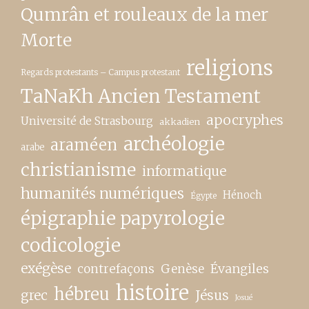
Qumrân et rouleaux de la mer
Morte
religions
Regards protestants – Campus protestant
TaNaKh Ancien Testament
apocryphes
Université de Strasbourg
akkadien
archéologie
araméen
arabe
christianisme
informatique
humanités numériques
Hénoch
Égypte
épigraphie papyrologie
codicologie
exégèse
contrefaçons
Genèse
Évangiles
histoire
hébreu
grec
Jésus
Josué