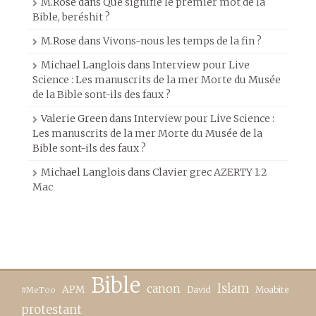
M.Rose
dans
Que signifie le premier mot de la
Bible, beréshit ?
M.Rose
dans
Vivons-nous les temps de la fin ?
Michael Langlois
dans
Interview pour Live
Science : Les manuscrits de la mer Morte du Musée
de la Bible sont-ils des faux ?
Valerie Green
dans
Interview pour Live Science :
Les manuscrits de la mer Morte du Musée de la
Bible sont-ils des faux ?
Michael Langlois
dans
Clavier grec AZERTY 1.2
Mac
Bible
canon
Islam
APM
David
Moabite
#MeToo
protestant