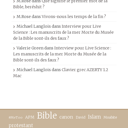
M.Rose
dans
Que signifie le premier mot de la
Bible, beréshit ?
M.Rose
dans
Vivons-nous les temps de la fin ?
Michael Langlois
dans
Interview pour Live
Science : Les manuscrits de la mer Morte du Musée
de la Bible sont-ils des faux ?
Valerie Green
dans
Interview pour Live Science :
Les manuscrits de la mer Morte du Musée de la
Bible sont-ils des faux ?
Michael Langlois
dans
Clavier grec AZERTY 1.2
Mac
Bible
canon
Islam
APM
David
Moabite
#MeToo
protestant