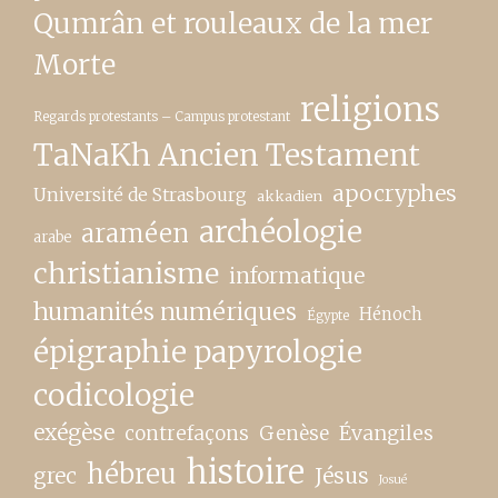
Qumrân et rouleaux de la mer
Morte
religions
Regards protestants – Campus protestant
TaNaKh Ancien Testament
apocryphes
Université de Strasbourg
akkadien
archéologie
araméen
arabe
christianisme
informatique
humanités numériques
Hénoch
Égypte
épigraphie papyrologie
codicologie
exégèse
contrefaçons
Genèse
Évangiles
histoire
hébreu
grec
Jésus
Josué