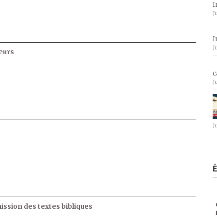
I
J
I
J
eurs
c
J
J
ssion des textes bibliques