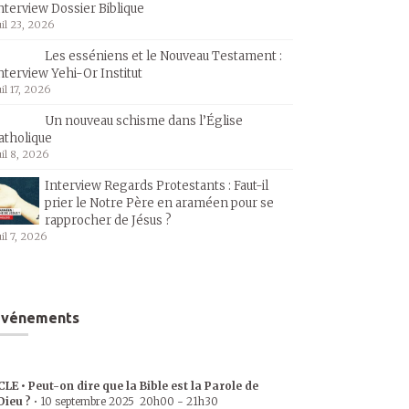
nterview Dossier Biblique
uil 23, 2026
Les esséniens et le Nouveau Testament :
nterview Yehi-Or Institut
uil 17, 2026
Un nouveau schisme dans l’Église
atholique
uil 8, 2026
Interview Regards Protestants : Faut-il
prier le Notre Père en araméen pour se
rapprocher de Jésus ?
uil 7, 2026
Événements
CLE • Peut-on dire que la Bible est la Parole de
Dieu ?
•
10 septembre 2025
20h00
-
21h30