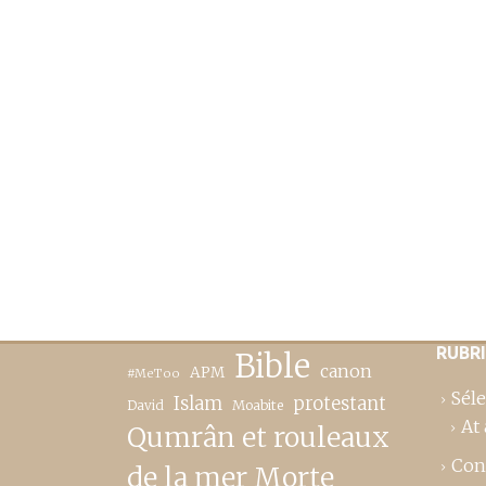
RUBR
Bible
canon
APM
#MeToo
Séle
Islam
protestant
David
Moabite
At 
Qumrân et rouleaux
Con
de la mer Morte