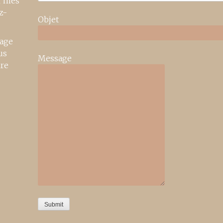
r mes
z-
Objet
age
us
Message
ire