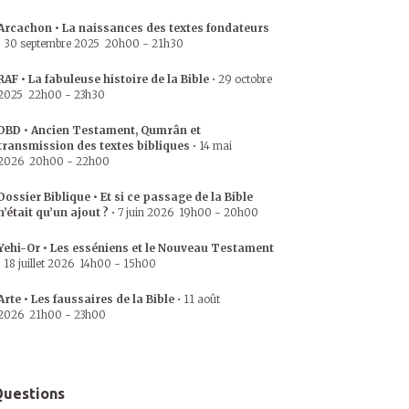
Arcachon • La naissances des textes fondateurs
•
30 septembre 2025
20h00
-
21h30
RAF • La fabuleuse histoire de la Bible
•
29 octobre
2025
22h00
-
23h30
DBD • Ancien Testament, Qumrân et
transmission des textes bibliques
•
14 mai
2026
20h00
-
22h00
Dossier Biblique • Et si ce passage de la Bible
n’était qu’un ajout ?
•
7 juin 2026
19h00
-
20h00
Yehi-Or • Les esséniens et le Nouveau Testament
•
18 juillet 2026
14h00
-
15h00
Arte • Les faussaires de la Bible
•
11 août
2026
21h00
-
23h00
uestions