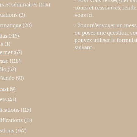
Pour vous renseigner su
rs et séminaires
(104)
cours et ressources,
rende
luations
(2)
vous ici
.
ormatique
(20)
Pour m’envoyer un mess
ou poser une question, vo
ias
(316)
pouvez utiliser le formula
ux
(1)
suivant :
ternet
(67)
esse
(118)
dio
(52)
-Vidéo
(93)
cast
(9)
ets
(41)
ications
(115)
ifications
(11)
stions
(347)