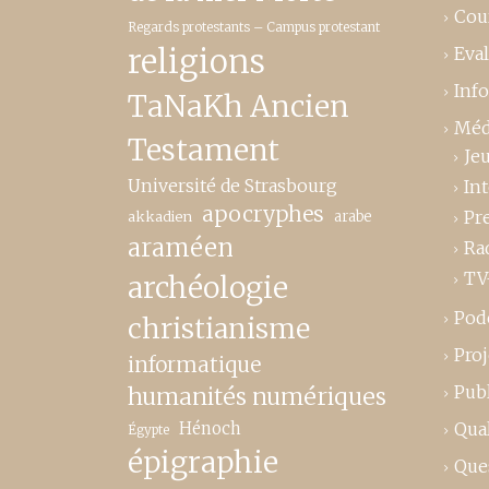
Cou
Regards protestants – Campus protestant
religions
Eva
Inf
TaNaKh Ancien
Méd
Testament
Je
Université de Strasbourg
In
apocryphes
Pr
akkadien
arabe
araméen
Ra
TV
archéologie
Pod
christianisme
Proj
informatique
Publ
humanités numériques
Hénoch
Qual
Égypte
épigraphie
Que