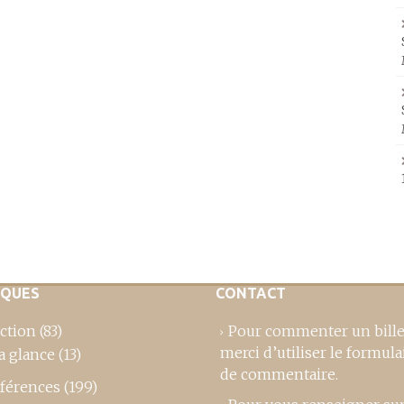
IQUES
CONTACT
ction
(83)
Pour commenter un bille
merci d’utiliser le formula
a glance
(13)
de commentaire
.
férences
(199)