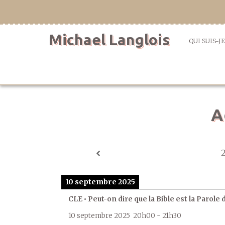
Aller
directement
au
Michael Langlois
contenu
QUI SUIS-JE
A
10 septembre 2025
CLE • Peut-on dire que la Bible est la Parole 
10 septembre 2025
20h00
-
21h30