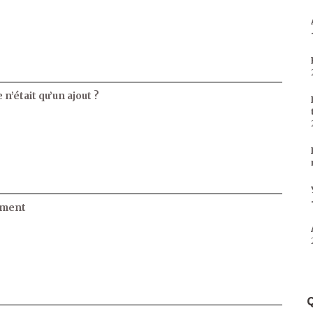
 n’était qu’un ajout ?
ament
Q