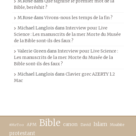
M.Rose
dans
Que signifie le premier mot de la
Bible, beréshit ?
M.Rose
dans
Vivons-nous les temps de la fin ?
Michael Langlois
dans
Interview pour Live
Science : Les manuscrits de la mer Morte du Musée
de la Bible sont-ils des faux ?
Valerie Green
dans
Interview pour Live Science :
Les manuscrits de la mer Morte du Musée de la
Bible sont-ils des faux ?
Michael Langlois
dans
Clavier grec AZERTY 1.2
Mac
Bible
canon
Islam
APM
David
Moabite
#MeToo
protestant