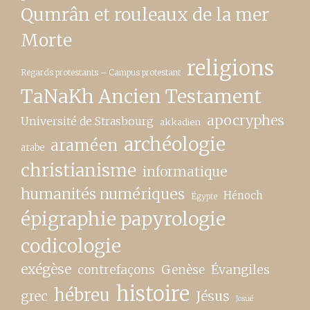
Qumrân et rouleaux de la mer
Morte
religions
Regards protestants – Campus protestant
TaNaKh Ancien Testament
apocryphes
Université de Strasbourg
akkadien
archéologie
araméen
arabe
christianisme
informatique
humanités numériques
Hénoch
Égypte
épigraphie papyrologie
codicologie
exégèse
contrefaçons
Genèse
Évangiles
histoire
hébreu
grec
Jésus
Josué