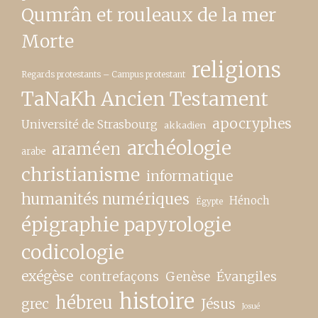
Qumrân et rouleaux de la mer
Morte
religions
Regards protestants – Campus protestant
TaNaKh Ancien Testament
apocryphes
Université de Strasbourg
akkadien
archéologie
araméen
arabe
christianisme
informatique
humanités numériques
Hénoch
Égypte
épigraphie papyrologie
codicologie
exégèse
contrefaçons
Genèse
Évangiles
histoire
hébreu
grec
Jésus
Josué