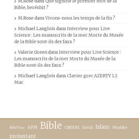
M.Rose
dans
Que signifie le premier mot de la
Bible, beréshit ?
M.Rose
dans
Vivons-nous les temps de la fin ?
Michael Langlois
dans
Interview pour Live
Science : Les manuscrits de la mer Morte du Musée
de la Bible sont-ils des faux ?
Valerie Green
dans
Interview pour Live Science :
Les manuscrits de la mer Morte du Musée de la
Bible sont-ils des faux ?
Michael Langlois
dans
Clavier grec AZERTY 1.2
Mac
Bible
canon
Islam
APM
David
Moabite
#MeToo
protestant