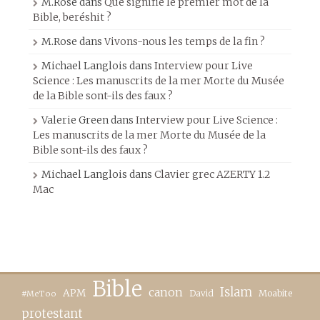
M.Rose
dans
Que signifie le premier mot de la
Bible, beréshit ?
M.Rose
dans
Vivons-nous les temps de la fin ?
Michael Langlois
dans
Interview pour Live
Science : Les manuscrits de la mer Morte du Musée
de la Bible sont-ils des faux ?
Valerie Green
dans
Interview pour Live Science :
Les manuscrits de la mer Morte du Musée de la
Bible sont-ils des faux ?
Michael Langlois
dans
Clavier grec AZERTY 1.2
Mac
Bible
canon
Islam
APM
David
Moabite
#MeToo
protestant