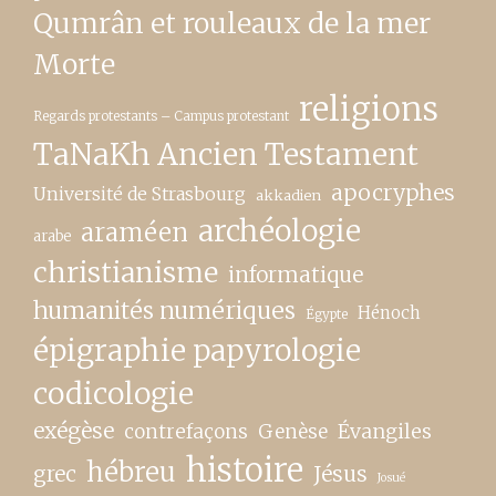
Qumrân et rouleaux de la mer
Morte
religions
Regards protestants – Campus protestant
TaNaKh Ancien Testament
apocryphes
Université de Strasbourg
akkadien
archéologie
araméen
arabe
christianisme
informatique
humanités numériques
Hénoch
Égypte
épigraphie papyrologie
codicologie
exégèse
contrefaçons
Genèse
Évangiles
histoire
hébreu
grec
Jésus
Josué