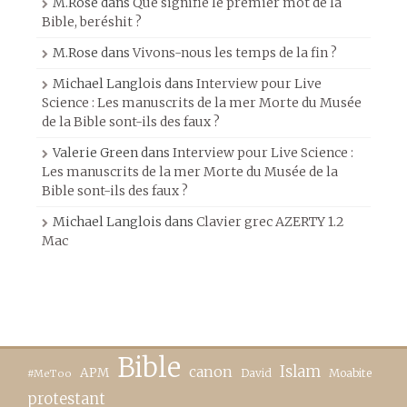
M.Rose
dans
Que signifie le premier mot de la
Bible, beréshit ?
M.Rose
dans
Vivons-nous les temps de la fin ?
Michael Langlois
dans
Interview pour Live
Science : Les manuscrits de la mer Morte du Musée
de la Bible sont-ils des faux ?
Valerie Green
dans
Interview pour Live Science :
Les manuscrits de la mer Morte du Musée de la
Bible sont-ils des faux ?
Michael Langlois
dans
Clavier grec AZERTY 1.2
Mac
Bible
canon
Islam
APM
David
Moabite
#MeToo
protestant