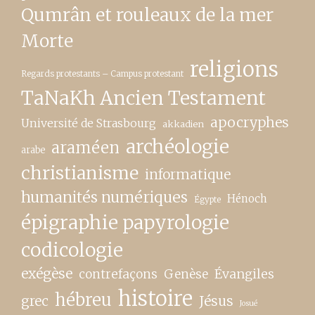
Qumrân et rouleaux de la mer
Morte
religions
Regards protestants – Campus protestant
TaNaKh Ancien Testament
apocryphes
Université de Strasbourg
akkadien
archéologie
araméen
arabe
christianisme
informatique
humanités numériques
Hénoch
Égypte
épigraphie papyrologie
codicologie
exégèse
contrefaçons
Genèse
Évangiles
histoire
hébreu
grec
Jésus
Josué