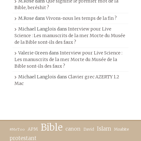
M.Rose
dans
Que signifie le premier mot de la
Bible, beréshit ?
M.Rose
dans
Vivons-nous les temps de la fin ?
Michael Langlois
dans
Interview pour Live
Science : Les manuscrits de la mer Morte du Musée
de la Bible sont-ils des faux ?
Valerie Green
dans
Interview pour Live Science :
Les manuscrits de la mer Morte du Musée de la
Bible sont-ils des faux ?
Michael Langlois
dans
Clavier grec AZERTY 1.2
Mac
Bible
canon
Islam
APM
David
Moabite
#MeToo
protestant