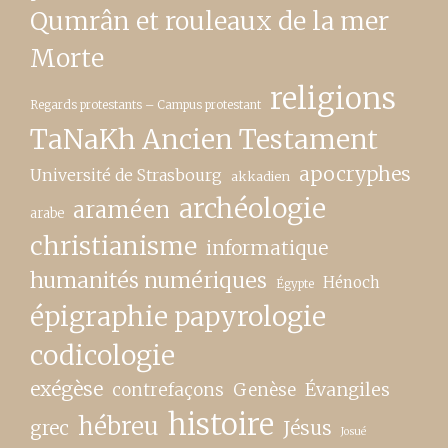
Qumrân et rouleaux de la mer
Morte
religions
Regards protestants – Campus protestant
TaNaKh Ancien Testament
apocryphes
Université de Strasbourg
akkadien
archéologie
araméen
arabe
christianisme
informatique
humanités numériques
Hénoch
Égypte
épigraphie papyrologie
codicologie
exégèse
contrefaçons
Genèse
Évangiles
histoire
hébreu
grec
Jésus
Josué