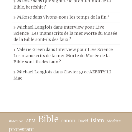
M.Rose
dans
Que signifie le premier mot de la
Bible, beréshit ?
M.Rose
dans
Vivons-nous les temps de la fin ?
Michael Langlois
dans
Interview pour Live
Science : Les manuscrits de la mer Morte du Musée
de la Bible sont-ils des faux ?
Valerie Green
dans
Interview pour Live Science :
Les manuscrits de la mer Morte du Musée de la
Bible sont-ils des faux ?
Michael Langlois
dans
Clavier grec AZERTY 1.2
Mac
Bible
canon
Islam
APM
David
Moabite
#MeToo
protestant