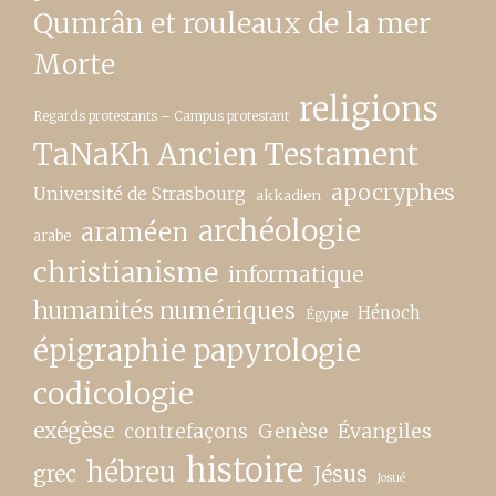
Qumrân et rouleaux de la mer
Morte
religions
Regards protestants – Campus protestant
TaNaKh Ancien Testament
apocryphes
Université de Strasbourg
akkadien
archéologie
araméen
arabe
christianisme
informatique
humanités numériques
Hénoch
Égypte
épigraphie papyrologie
codicologie
exégèse
contrefaçons
Genèse
Évangiles
histoire
hébreu
grec
Jésus
Josué