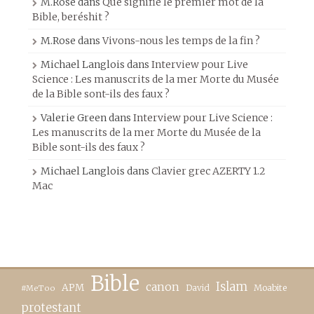
M.Rose
dans
Que signifie le premier mot de la
Bible, beréshit ?
M.Rose
dans
Vivons-nous les temps de la fin ?
Michael Langlois
dans
Interview pour Live
Science : Les manuscrits de la mer Morte du Musée
de la Bible sont-ils des faux ?
Valerie Green
dans
Interview pour Live Science :
Les manuscrits de la mer Morte du Musée de la
Bible sont-ils des faux ?
Michael Langlois
dans
Clavier grec AZERTY 1.2
Mac
Bible
canon
Islam
APM
David
Moabite
#MeToo
protestant