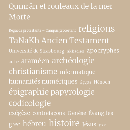
Qumrân et rouleaux de la mer
Morte
religions
Regards protestants – Campus protestant
TaNaKh Ancien Testament
apocryphes
Université de Strasbourg
akkadien
archéologie
araméen
arabe
christianisme
informatique
humanités numériques
Hénoch
Égypte
épigraphie papyrologie
codicologie
exégèse
contrefaçons
Genèse
Évangiles
histoire
hébreu
grec
Jésus
Josué