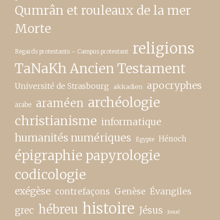
Qumrân et rouleaux de la mer
Morte
religions
Regards protestants – Campus protestant
TaNaKh Ancien Testament
apocryphes
Université de Strasbourg
akkadien
archéologie
araméen
arabe
christianisme
informatique
humanités numériques
Hénoch
Égypte
épigraphie papyrologie
codicologie
exégèse
contrefaçons
Genèse
Évangiles
histoire
hébreu
grec
Jésus
Josué