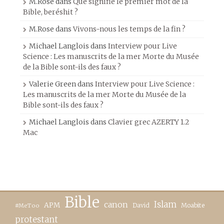
M.Rose
dans
Que signifie le premier mot de la
Bible, beréshit ?
M.Rose
dans
Vivons-nous les temps de la fin ?
Michael Langlois
dans
Interview pour Live
Science : Les manuscrits de la mer Morte du Musée
de la Bible sont-ils des faux ?
Valerie Green
dans
Interview pour Live Science :
Les manuscrits de la mer Morte du Musée de la
Bible sont-ils des faux ?
Michael Langlois
dans
Clavier grec AZERTY 1.2
Mac
Bible
canon
Islam
APM
David
Moabite
#MeToo
protestant