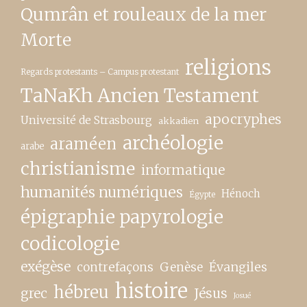
Qumrân et rouleaux de la mer
Morte
religions
Regards protestants – Campus protestant
TaNaKh Ancien Testament
apocryphes
Université de Strasbourg
akkadien
archéologie
araméen
arabe
christianisme
informatique
humanités numériques
Hénoch
Égypte
épigraphie papyrologie
codicologie
exégèse
contrefaçons
Genèse
Évangiles
histoire
hébreu
grec
Jésus
Josué