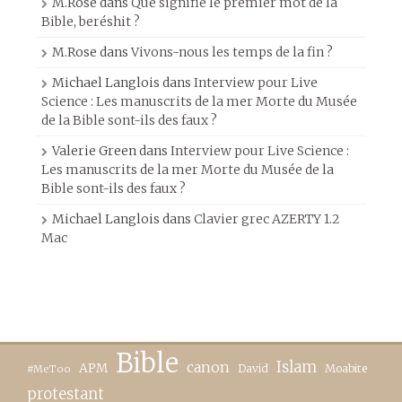
M.Rose
dans
Que signifie le premier mot de la
Bible, beréshit ?
M.Rose
dans
Vivons-nous les temps de la fin ?
Michael Langlois
dans
Interview pour Live
Science : Les manuscrits de la mer Morte du Musée
de la Bible sont-ils des faux ?
Valerie Green
dans
Interview pour Live Science :
Les manuscrits de la mer Morte du Musée de la
Bible sont-ils des faux ?
Michael Langlois
dans
Clavier grec AZERTY 1.2
Mac
Bible
canon
Islam
APM
David
Moabite
#MeToo
protestant