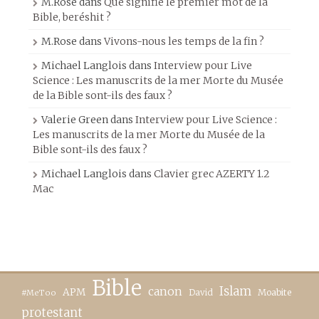
M.Rose
dans
Que signifie le premier mot de la
Bible, beréshit ?
M.Rose
dans
Vivons-nous les temps de la fin ?
Michael Langlois
dans
Interview pour Live
Science : Les manuscrits de la mer Morte du Musée
de la Bible sont-ils des faux ?
Valerie Green
dans
Interview pour Live Science :
Les manuscrits de la mer Morte du Musée de la
Bible sont-ils des faux ?
Michael Langlois
dans
Clavier grec AZERTY 1.2
Mac
Bible
canon
Islam
APM
David
Moabite
#MeToo
protestant