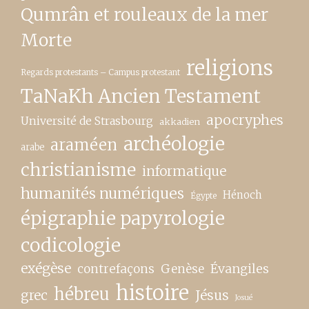
Qumrân et rouleaux de la mer
Morte
religions
Regards protestants – Campus protestant
TaNaKh Ancien Testament
apocryphes
Université de Strasbourg
akkadien
archéologie
araméen
arabe
christianisme
informatique
humanités numériques
Hénoch
Égypte
épigraphie papyrologie
codicologie
exégèse
contrefaçons
Genèse
Évangiles
histoire
hébreu
grec
Jésus
Josué