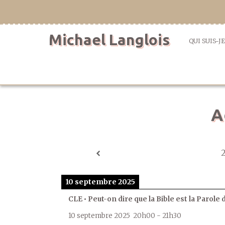
Aller
directement
au
Michael Langlois
contenu
QUI SUIS-JE
A
10 septembre 2025
CLE • Peut-on dire que la Bible est la Parole 
10 septembre 2025
20h00
-
21h30