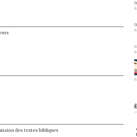
I
J
I
J
eurs
c
J
J
ssion des textes bibliques