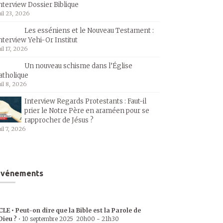
nterview Dossier Biblique
uil 23, 2026
Les esséniens et le Nouveau Testament :
nterview Yehi-Or Institut
uil 17, 2026
Un nouveau schisme dans l’Église
atholique
uil 8, 2026
Interview Regards Protestants : Faut-il
prier le Notre Père en araméen pour se
rapprocher de Jésus ?
uil 7, 2026
Événements
CLE • Peut-on dire que la Bible est la Parole de
Dieu ?
•
10 septembre 2025
20h00
-
21h30