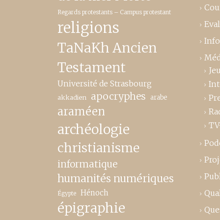
Cou
Regards protestants – Campus protestant
religions
Eva
Inf
TaNaKh Ancien
Méd
Testament
Je
Université de Strasbourg
In
apocryphes
Pr
akkadien
arabe
araméen
Ra
TV
archéologie
Pod
christianisme
Proj
informatique
Publ
humanités numériques
Hénoch
Qual
Égypte
épigraphie
Que