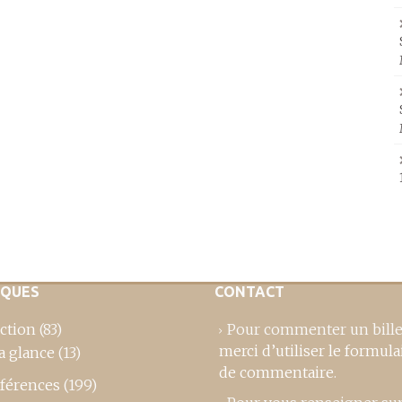
IQUES
CONTACT
ction
(83)
Pour commenter un bille
merci d’utiliser le formula
a glance
(13)
de commentaire
.
férences
(199)