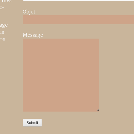
r mes
z-
Objet
age
us
Message
ire