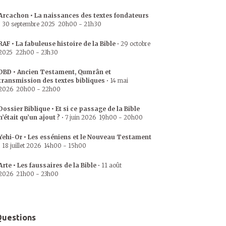
Arcachon • La naissances des textes fondateurs
•
30 septembre 2025
20h00
-
21h30
RAF • La fabuleuse histoire de la Bible
•
29 octobre
2025
22h00
-
23h30
DBD • Ancien Testament, Qumrân et
transmission des textes bibliques
•
14 mai
2026
20h00
-
22h00
Dossier Biblique • Et si ce passage de la Bible
n’était qu’un ajout ?
•
7 juin 2026
19h00
-
20h00
Yehi-Or • Les esséniens et le Nouveau Testament
•
18 juillet 2026
14h00
-
15h00
Arte • Les faussaires de la Bible
•
11 août
2026
21h00
-
23h00
uestions