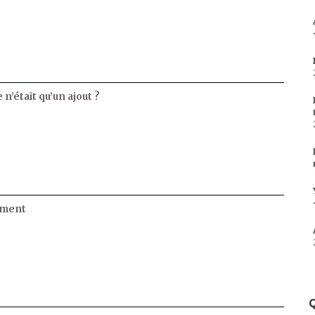
 n’était qu’un ajout ?
ament
Q