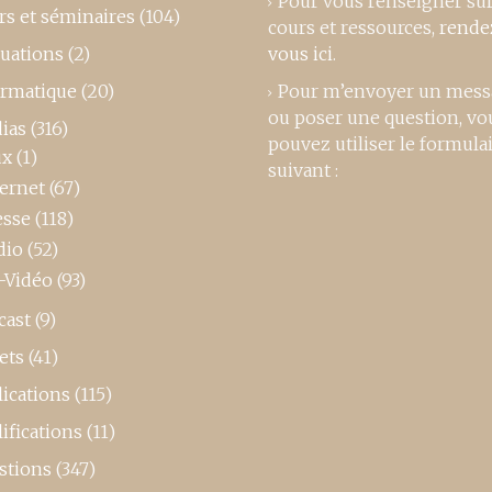
Pour vous renseigner su
rs et séminaires
(104)
cours et ressources,
rende
luations
(2)
vous ici
.
ormatique
(20)
Pour m’envoyer un mess
ou poser une question, vo
ias
(316)
pouvez utiliser le formula
ux
(1)
suivant :
ternet
(67)
esse
(118)
dio
(52)
-Vidéo
(93)
cast
(9)
ets
(41)
ications
(115)
ifications
(11)
stions
(347)