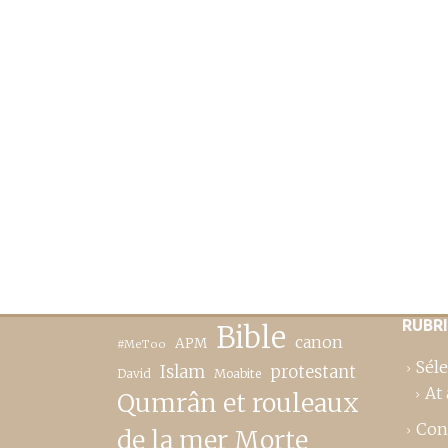
RUBR
Bible
canon
APM
#MeToo
Séle
Islam
protestant
David
Moabite
At 
Qumrân et rouleaux
Con
de la mer Morte