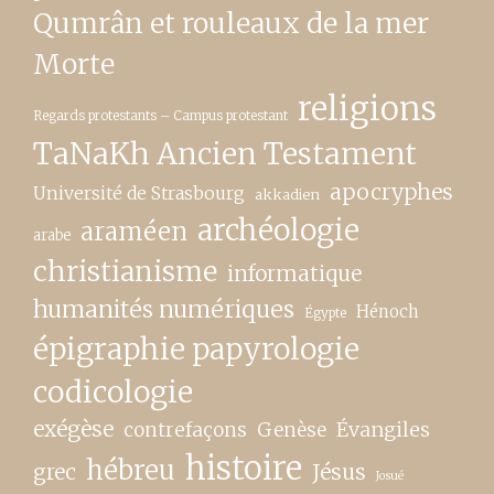
Qumrân et rouleaux de la mer
Morte
religions
Regards protestants – Campus protestant
TaNaKh Ancien Testament
apocryphes
Université de Strasbourg
akkadien
archéologie
araméen
arabe
christianisme
informatique
humanités numériques
Hénoch
Égypte
épigraphie papyrologie
codicologie
exégèse
contrefaçons
Genèse
Évangiles
histoire
hébreu
grec
Jésus
Josué