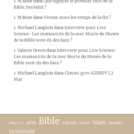
M.Rose
dans
Que signifie le premier mot de la
Bible, beréshit ?
M.Rose
dans
Vivons-nous les temps de la fin ?
Michael Langlois
dans
Interview pour Live
Science : Les manuscrits de la mer Morte du Musée
de la Bible sont-ils des faux ?
Valerie Green
dans
Interview pour Live Science :
Les manuscrits de la mer Morte du Musée de la
Bible sont-ils des faux ?
Michael Langlois
dans
Clavier grec AZERTY 1.2
Mac
Bible
canon
Islam
APM
David
Moabite
#MeToo
protestant