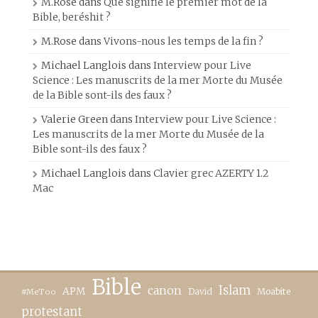
M.Rose
dans
Que signifie le premier mot de la
Bible, beréshit ?
M.Rose
dans
Vivons-nous les temps de la fin ?
Michael Langlois
dans
Interview pour Live
Science : Les manuscrits de la mer Morte du Musée
de la Bible sont-ils des faux ?
Valerie Green
dans
Interview pour Live Science :
Les manuscrits de la mer Morte du Musée de la
Bible sont-ils des faux ?
Michael Langlois
dans
Clavier grec AZERTY 1.2
Mac
Bible
canon
Islam
APM
David
Moabite
#MeToo
protestant