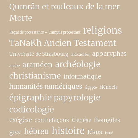
Qumrân et rouleaux de la mer
Morte
religions
Regards protestants – Campus protestant
TaNaKh Ancien Testament
apocryphes
Université de Strasbourg
akkadien
archéologie
araméen
arabe
christianisme
informatique
humanités numériques
Hénoch
Égypte
épigraphie papyrologie
codicologie
exégèse
contrefaçons
Genèse
Évangiles
histoire
hébreu
grec
Jésus
Josué