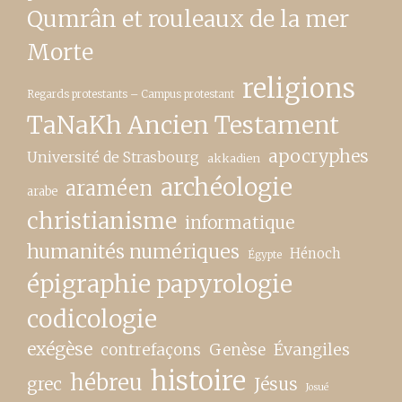
Qumrân et rouleaux de la mer
Morte
religions
Regards protestants – Campus protestant
TaNaKh Ancien Testament
apocryphes
Université de Strasbourg
akkadien
archéologie
araméen
arabe
christianisme
informatique
humanités numériques
Hénoch
Égypte
épigraphie papyrologie
codicologie
exégèse
contrefaçons
Genèse
Évangiles
histoire
hébreu
grec
Jésus
Josué