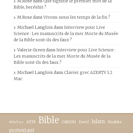
M.Rose
dans
Que signifie le premier mot de la
Bible, beréshit ?
M.Rose
dans
Vivons-nous les temps de la fin ?
Michael Langlois
dans
Interview pour Live
Science : Les manuscrits de la mer Morte du Musée
de la Bible sont-ils des faux ?
Valerie Green
dans
Interview pour Live Science :
Les manuscrits de la mer Morte du Musée de la
Bible sont-ils des faux ?
Michael Langlois
dans
Clavier grec AZERTY 1.2
Mac
Bible
canon
Islam
APM
David
Moabite
#MeToo
protestant