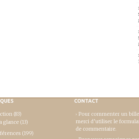
IQUES
CONTACT
ction
(83)
Pour commenter un bille
merci d’utiliser le formula
a glance
(13)
de commentaire
.
férences
(199)