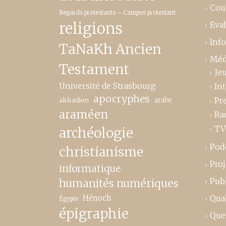
Cou
Regards protestants – Campus protestant
religions
Eva
Inf
TaNaKh Ancien
Méd
Testament
Je
Université de Strasbourg
In
apocryphes
Pr
akkadien
arabe
araméen
Ra
TV
archéologie
Pod
christianisme
Proj
informatique
Publ
humanités numériques
Hénoch
Qual
Égypte
épigraphie
Que