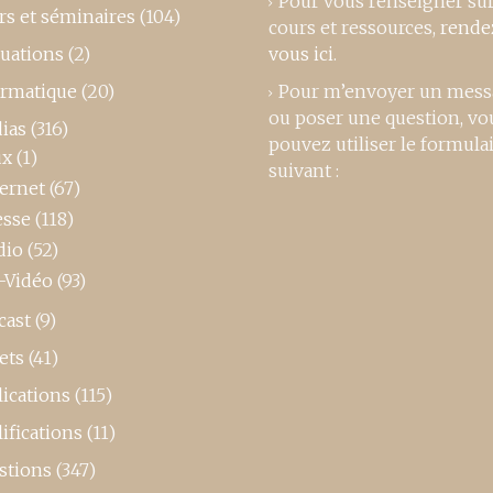
Pour vous renseigner su
rs et séminaires
(104)
cours et ressources,
rende
luations
(2)
vous ici
.
ormatique
(20)
Pour m’envoyer un mess
ou poser une question, vo
ias
(316)
pouvez utiliser le formula
ux
(1)
suivant :
ternet
(67)
esse
(118)
dio
(52)
-Vidéo
(93)
cast
(9)
ets
(41)
ications
(115)
ifications
(11)
stions
(347)