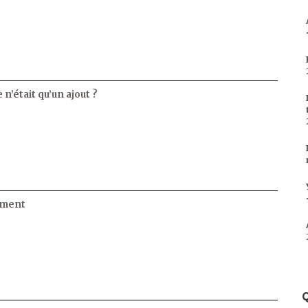
 n’était qu’un ajout ?
ament
Q