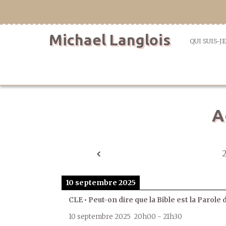
Aller
directement
au
Michael Langlois
contenu
QUI SUIS-JE
A
10 septembre 2025
CLE • Peut-on dire que la Bible est la Parole 
10 septembre 2025
20h00
-
21h30