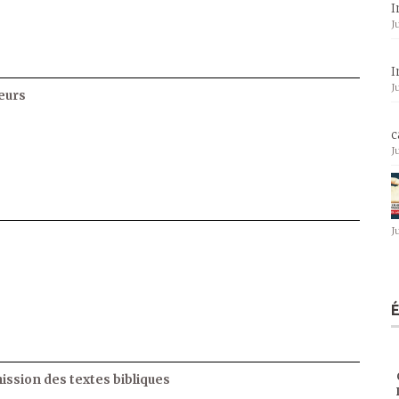
I
J
I
J
eurs
c
J
J
ssion des textes bibliques