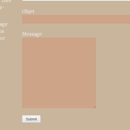
r mes
z-
Objet
age
us
Message
ire