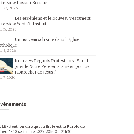
nterview Dossier Biblique
uil 23, 2026
Les esséniens et le Nouveau Testament :
nterview Yehi-Or Institut
uil 17, 2026
Un nouveau schisme dans l’Église
atholique
uil 8, 2026
Interview Regards Protestants : Faut-il
prier le Notre Père en araméen pour se
rapprocher de Jésus ?
uil 7, 2026
Événements
CLE • Peut-on dire que la Bible est la Parole de
Dieu ?
•
10 septembre 2025
20h00
-
21h30