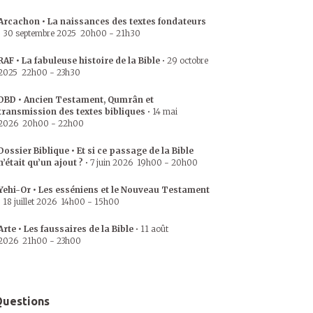
Arcachon • La naissances des textes fondateurs
•
30 septembre 2025
20h00
-
21h30
RAF • La fabuleuse histoire de la Bible
•
29 octobre
2025
22h00
-
23h30
DBD • Ancien Testament, Qumrân et
transmission des textes bibliques
•
14 mai
2026
20h00
-
22h00
Dossier Biblique • Et si ce passage de la Bible
n’était qu’un ajout ?
•
7 juin 2026
19h00
-
20h00
Yehi-Or • Les esséniens et le Nouveau Testament
•
18 juillet 2026
14h00
-
15h00
Arte • Les faussaires de la Bible
•
11 août
2026
21h00
-
23h00
uestions