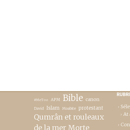
RUBR
Bible
canon
APM
#MeToo
Séle
Islam
protestant
David
Moabite
At 
Qumrân et rouleaux
Con
de la mer Morte