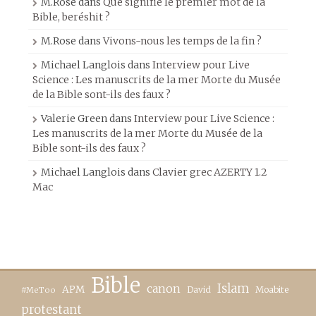
M.Rose
dans
Que signifie le premier mot de la
Bible, beréshit ?
M.Rose
dans
Vivons-nous les temps de la fin ?
Michael Langlois
dans
Interview pour Live
Science : Les manuscrits de la mer Morte du Musée
de la Bible sont-ils des faux ?
Valerie Green
dans
Interview pour Live Science :
Les manuscrits de la mer Morte du Musée de la
Bible sont-ils des faux ?
Michael Langlois
dans
Clavier grec AZERTY 1.2
Mac
Bible
canon
Islam
APM
David
Moabite
#MeToo
protestant