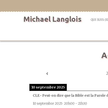
Aller
directement
au
Michael Langlois
contenu
QUI SUIS-JE
A
10 septembre 2025
CLE • Peut-on dire que la Bible est la Parole 
10 septembre 2025
20h00
-
21h30