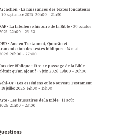
Arcachon • La naissances des textes fondateurs
•
30 septembre 2025
20h00
-
21h30
RAF • La fabuleuse histoire de la Bible
•
29 octobre
2025
22h00
-
23h30
DBD • Ancien Testament, Qumrân et
transmission des textes bibliques
•
14 mai
2026
20h00
-
22h00
Dossier Biblique • Et si ce passage de la Bible
n’était qu’un ajout ?
•
7 juin 2026
19h00
-
20h00
Yehi-Or • Les esséniens et le Nouveau Testament
•
18 juillet 2026
14h00
-
15h00
Arte • Les faussaires de la Bible
•
11 août
2026
21h00
-
23h00
uestions