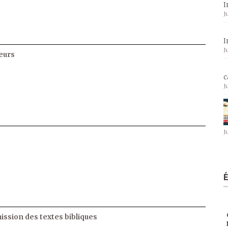
I
J
I
J
eurs
c
J
J
ssion des textes bibliques