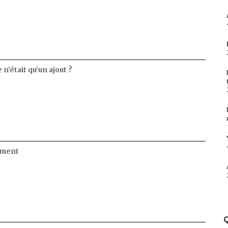
 n’était qu’un ajout ?
ament
Q