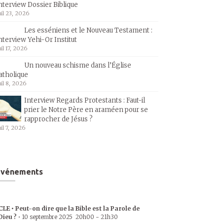
nterview Dossier Biblique
uil 23, 2026
Les esséniens et le Nouveau Testament :
nterview Yehi-Or Institut
uil 17, 2026
Un nouveau schisme dans l’Église
atholique
uil 8, 2026
Interview Regards Protestants : Faut-il
prier le Notre Père en araméen pour se
rapprocher de Jésus ?
uil 7, 2026
Événements
CLE • Peut-on dire que la Bible est la Parole de
Dieu ?
•
10 septembre 2025
20h00
-
21h30