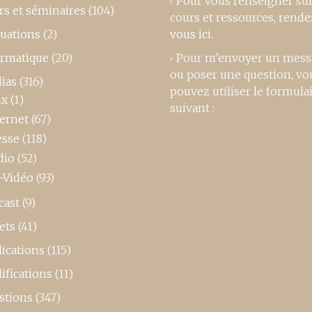
Pour vous renseigner su
rs et séminaires
(104)
cours et ressources,
rende
luations
(2)
vous ici
.
ormatique
(20)
Pour m’envoyer un mess
ou poser une question, vo
ias
(316)
pouvez utiliser le formula
ux
(1)
suivant :
ternet
(67)
esse
(118)
dio
(52)
-Vidéo
(93)
cast
(9)
ets
(41)
ications
(115)
ifications
(11)
stions
(347)