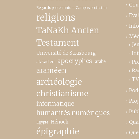
Cou
Regards protestants – Campus protestant
religions
Eva
Inf
TaNaKh Ancien
Méd
Testament
Je
Université de Strasbourg
In
apocryphes
Pr
akkadien
arabe
araméen
Ra
TV
archéologie
Pod
christianisme
Proj
informatique
Publ
humanités numériques
Hénoch
Qual
Égypte
épigraphie
Que