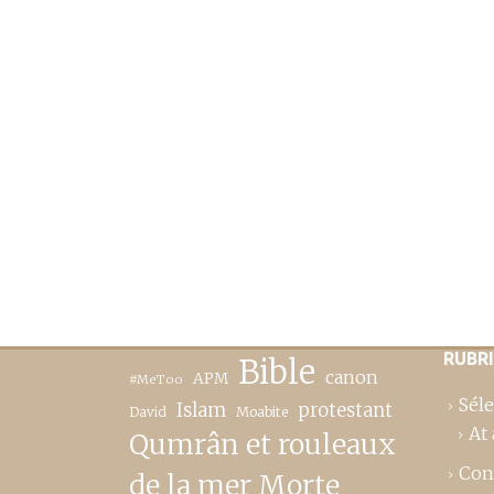
RUBR
Bible
canon
APM
#MeToo
Séle
Islam
protestant
David
Moabite
At 
Qumrân et rouleaux
Con
de la mer Morte