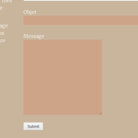
r mes
z-
Objet
age
us
Message
ire