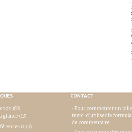
IQUES
CONTACT
ction
(83)
Pour commenter un bille
merci d’utiliser le formula
a glance
(13)
de commentaire
.
férences
(199)