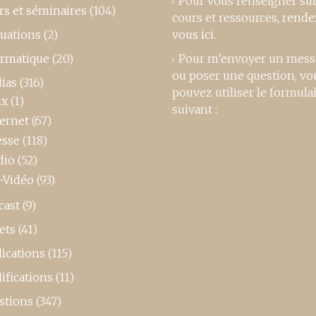
Pour vous renseigner su
rs et séminaires
(104)
cours et ressources,
rende
luations
(2)
vous ici
.
ormatique
(20)
Pour m’envoyer un mess
ou poser une question, vo
ias
(316)
pouvez utiliser le formula
ux
(1)
suivant :
ternet
(67)
esse
(118)
dio
(52)
-Vidéo
(93)
cast
(9)
ets
(41)
ications
(115)
ifications
(11)
stions
(347)