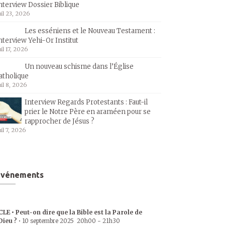
nterview Dossier Biblique
uil 23, 2026
Les esséniens et le Nouveau Testament :
nterview Yehi-Or Institut
uil 17, 2026
Un nouveau schisme dans l’Église
atholique
uil 8, 2026
Interview Regards Protestants : Faut-il
prier le Notre Père en araméen pour se
rapprocher de Jésus ?
uil 7, 2026
Événements
CLE • Peut-on dire que la Bible est la Parole de
Dieu ?
•
10 septembre 2025
20h00
-
21h30