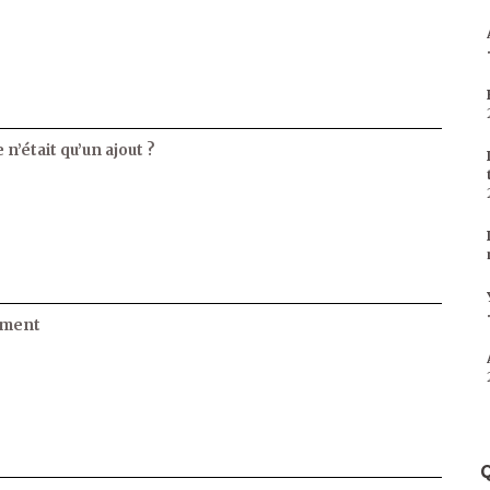
 n’était qu’un ajout ?
ament
Q