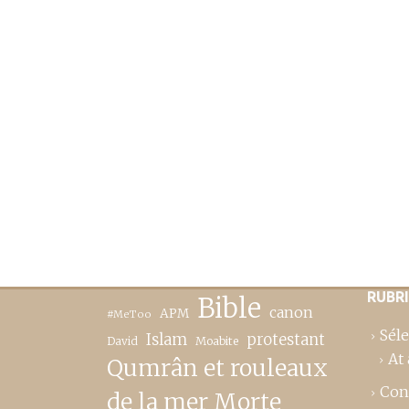
RUBR
Bible
canon
APM
#MeToo
Séle
Islam
protestant
David
Moabite
At 
Qumrân et rouleaux
Con
de la mer Morte