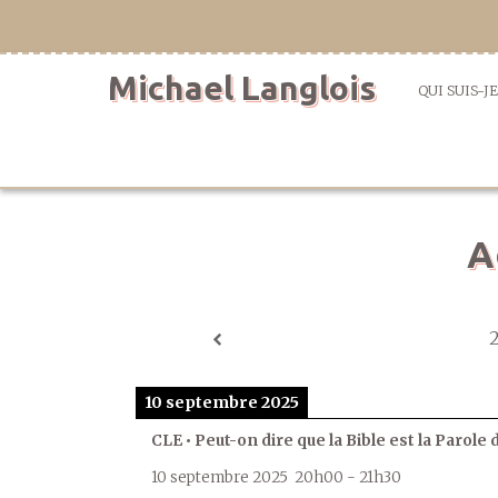
Aller
directement
au
Michael Langlois
contenu
QUI SUIS-JE
A
10 septembre 2025
CLE • Peut-on dire que la Bible est la Parole 
10 septembre 2025
20h00
-
21h30