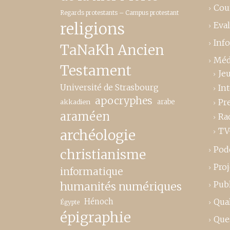
Cou
Regards protestants – Campus protestant
religions
Eva
Inf
TaNaKh Ancien
Méd
Testament
Je
Université de Strasbourg
In
apocryphes
Pr
akkadien
arabe
araméen
Ra
TV
archéologie
Pod
christianisme
Proj
informatique
Publ
humanités numériques
Hénoch
Qual
Égypte
épigraphie
Que