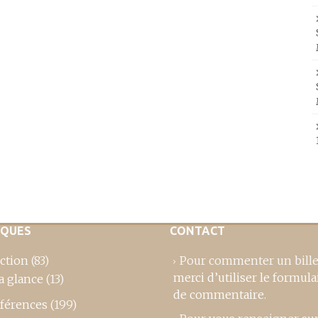
IQUES
CONTACT
ction
(83)
Pour commenter un bille
merci d’utiliser le formula
a glance
(13)
de commentaire
.
férences
(199)