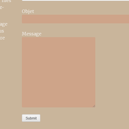
r mes
z-
Objet
age
us
Message
ire