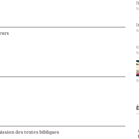
I
J
I
J
eurs
c
J
J
ssion des textes bibliques