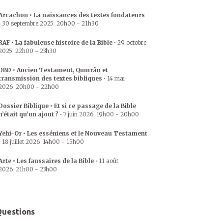
Arcachon • La naissances des textes fondateurs
•
30 septembre 2025
20h00
-
21h30
RAF • La fabuleuse histoire de la Bible
•
29 octobre
2025
22h00
-
23h30
DBD • Ancien Testament, Qumrân et
transmission des textes bibliques
•
14 mai
2026
20h00
-
22h00
Dossier Biblique • Et si ce passage de la Bible
n’était qu’un ajout ?
•
7 juin 2026
19h00
-
20h00
Yehi-Or • Les esséniens et le Nouveau Testament
•
18 juillet 2026
14h00
-
15h00
Arte • Les faussaires de la Bible
•
11 août
2026
21h00
-
23h00
uestions