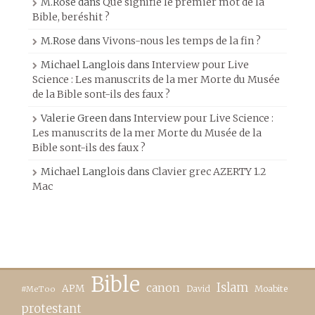
M.Rose
dans
Que signifie le premier mot de la
Bible, beréshit ?
M.Rose
dans
Vivons-nous les temps de la fin ?
Michael Langlois
dans
Interview pour Live
Science : Les manuscrits de la mer Morte du Musée
de la Bible sont-ils des faux ?
Valerie Green
dans
Interview pour Live Science :
Les manuscrits de la mer Morte du Musée de la
Bible sont-ils des faux ?
Michael Langlois
dans
Clavier grec AZERTY 1.2
Mac
Bible
canon
Islam
APM
David
Moabite
#MeToo
protestant