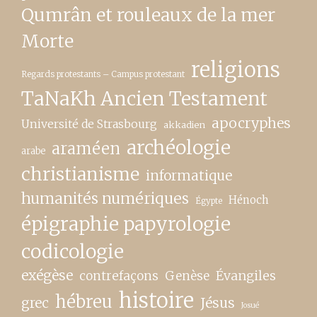
Qumrân et rouleaux de la mer
Morte
religions
Regards protestants – Campus protestant
TaNaKh Ancien Testament
apocryphes
Université de Strasbourg
akkadien
archéologie
araméen
arabe
christianisme
informatique
humanités numériques
Hénoch
Égypte
épigraphie papyrologie
codicologie
exégèse
contrefaçons
Genèse
Évangiles
histoire
hébreu
grec
Jésus
Josué