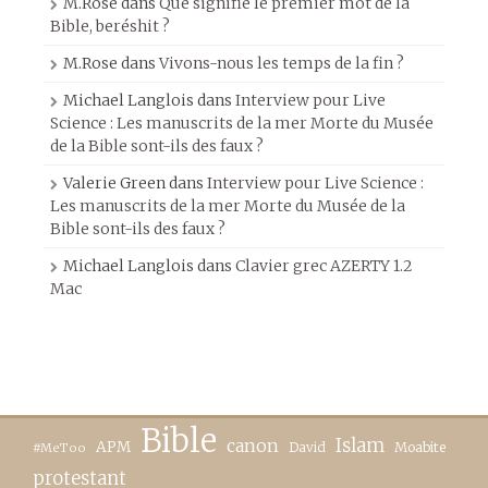
M.Rose
dans
Que signifie le premier mot de la
Bible, beréshit ?
M.Rose
dans
Vivons-nous les temps de la fin ?
Michael Langlois
dans
Interview pour Live
Science : Les manuscrits de la mer Morte du Musée
de la Bible sont-ils des faux ?
Valerie Green
dans
Interview pour Live Science :
Les manuscrits de la mer Morte du Musée de la
Bible sont-ils des faux ?
Michael Langlois
dans
Clavier grec AZERTY 1.2
Mac
Bible
canon
Islam
APM
David
Moabite
#MeToo
protestant