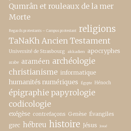
Qumrân et rouleaux de la mer
Morte
religions
Regards protestants – Campus protestant
TaNaKh Ancien Testament
apocryphes
Université de Strasbourg
akkadien
archéologie
araméen
arabe
christianisme
informatique
humanités numériques
Hénoch
Égypte
épigraphie papyrologie
codicologie
exégèse
contrefaçons
Genèse
Évangiles
histoire
hébreu
grec
Jésus
Josué