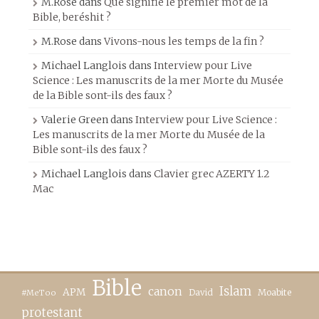
M.Rose
dans
Que signifie le premier mot de la
Bible, beréshit ?
M.Rose
dans
Vivons-nous les temps de la fin ?
Michael Langlois
dans
Interview pour Live
Science : Les manuscrits de la mer Morte du Musée
de la Bible sont-ils des faux ?
Valerie Green
dans
Interview pour Live Science :
Les manuscrits de la mer Morte du Musée de la
Bible sont-ils des faux ?
Michael Langlois
dans
Clavier grec AZERTY 1.2
Mac
Bible
canon
Islam
APM
David
Moabite
#MeToo
protestant