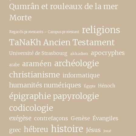
Qumrân et rouleaux de la mer
Morte
religions
Regards protestants – Campus protestant
TaNaKh Ancien Testament
apocryphes
Université de Strasbourg
akkadien
archéologie
araméen
arabe
christianisme
informatique
humanités numériques
Hénoch
Égypte
épigraphie papyrologie
codicologie
exégèse
contrefaçons
Genèse
Évangiles
histoire
hébreu
grec
Jésus
Josué