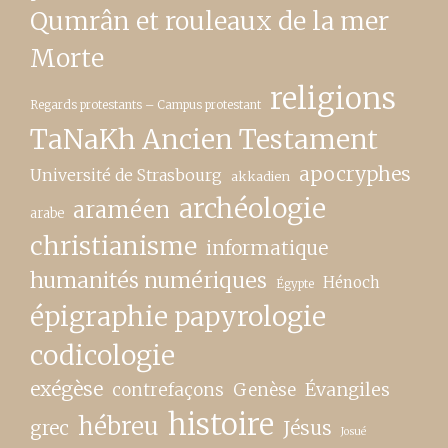
Qumrân et rouleaux de la mer
Morte
religions
Regards protestants – Campus protestant
TaNaKh Ancien Testament
apocryphes
Université de Strasbourg
akkadien
archéologie
araméen
arabe
christianisme
informatique
humanités numériques
Hénoch
Égypte
épigraphie papyrologie
codicologie
exégèse
contrefaçons
Genèse
Évangiles
histoire
hébreu
grec
Jésus
Josué