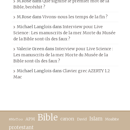
M.Rose
dans
Que signifie le premier mot de la
Bible, beréshit ?
M.Rose
dans
Vivons-nous les temps de la fin ?
Michael Langlois
dans
Interview pour Live
Science : Les manuscrits de la mer Morte du Musée
de la Bible sont-ils des faux ?
Valerie Green
dans
Interview pour Live Science :
Les manuscrits de la mer Morte du Musée de la
Bible sont-ils des faux ?
Michael Langlois
dans
Clavier grec AZERTY 1.2
Mac
Bible
canon
Islam
APM
David
Moabite
#MeToo
protestant