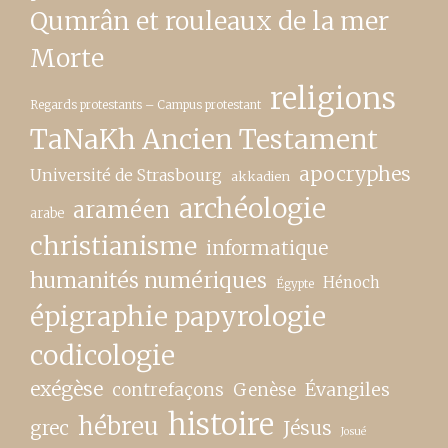
Qumrân et rouleaux de la mer
Morte
religions
Regards protestants – Campus protestant
TaNaKh Ancien Testament
apocryphes
Université de Strasbourg
akkadien
archéologie
araméen
arabe
christianisme
informatique
humanités numériques
Hénoch
Égypte
épigraphie papyrologie
codicologie
exégèse
contrefaçons
Genèse
Évangiles
histoire
hébreu
grec
Jésus
Josué