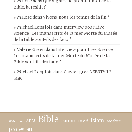
M.Rose
dans
Que signifie le premier mot de la
Bible, beréshit ?
M.Rose
dans
Vivons-nous les temps de la fin ?
Michael Langlois
dans
Interview pour Live
Science : Les manuscrits de la mer Morte du Musée
de la Bible sont-ils des faux ?
Valerie Green
dans
Interview pour Live Science :
Les manuscrits de la mer Morte du Musée de la
Bible sont-ils des faux ?
Michael Langlois
dans
Clavier grec AZERTY 1.2
Mac
Bible
canon
Islam
APM
David
Moabite
#MeToo
protestant