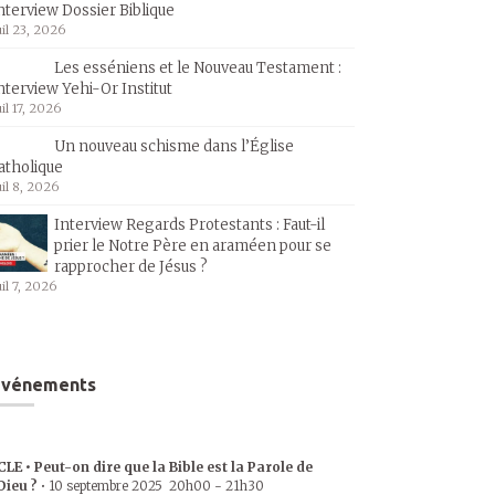
nterview Dossier Biblique
uil 23, 2026
Les esséniens et le Nouveau Testament :
nterview Yehi-Or Institut
uil 17, 2026
Un nouveau schisme dans l’Église
atholique
uil 8, 2026
Interview Regards Protestants : Faut-il
prier le Notre Père en araméen pour se
rapprocher de Jésus ?
uil 7, 2026
Événements
CLE • Peut-on dire que la Bible est la Parole de
Dieu ?
•
10 septembre 2025
20h00
-
21h30