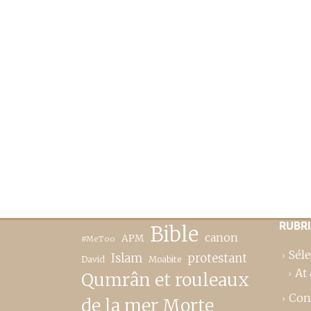
RUBR
Bible
canon
APM
#MeToo
Séle
Islam
protestant
David
Moabite
At 
Qumrân et rouleaux
Con
de la mer Morte