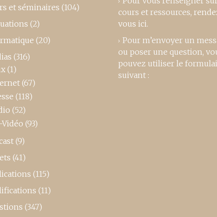
Pour vous renseigner su
rs et séminaires
(104)
cours et ressources,
rende
luations
(2)
vous ici
.
ormatique
(20)
Pour m’envoyer un mess
ou poser une question, vo
ias
(316)
pouvez utiliser le formula
ux
(1)
suivant :
ternet
(67)
esse
(118)
dio
(52)
-Vidéo
(93)
cast
(9)
ets
(41)
ications
(115)
ifications
(11)
stions
(347)