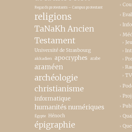
Cou
Regards protestants – Campus protestant
religions
Eva
Inf
TaNaKh Ancien
Méd
Testament
Je
Université de Strasbourg
In
apocryphes
Pr
akkadien
arabe
araméen
Ra
TV
archéologie
Pod
christianisme
Proj
informatique
Publ
humanités numériques
Hénoch
Qual
Égypte
épigraphie
Que