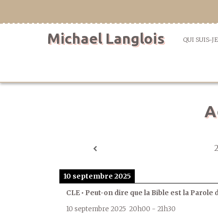
Aller
directement
au
Michael Langlois
contenu
QUI SUIS-JE
A
10 septembre 2025
CLE • Peut-on dire que la Bible est la Parole 
10 septembre 2025
20h00
-
21h30