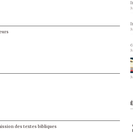
I
J
I
J
eurs
c
J
J
ssion des textes bibliques