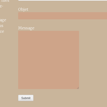
r mes
z-
Objet
age
us
Message
ire