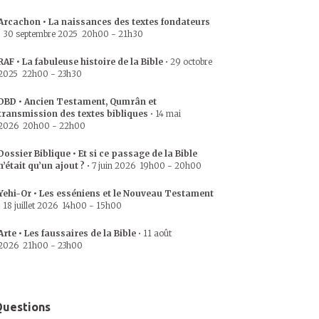
Arcachon • La naissances des textes fondateurs
•
30 septembre 2025
20h00
-
21h30
RAF • La fabuleuse histoire de la Bible
•
29 octobre
2025
22h00
-
23h30
DBD • Ancien Testament, Qumrân et
transmission des textes bibliques
•
14 mai
2026
20h00
-
22h00
Dossier Biblique • Et si ce passage de la Bible
n’était qu’un ajout ?
•
7 juin 2026
19h00
-
20h00
Yehi-Or • Les esséniens et le Nouveau Testament
•
18 juillet 2026
14h00
-
15h00
Arte • Les faussaires de la Bible
•
11 août
2026
21h00
-
23h00
uestions