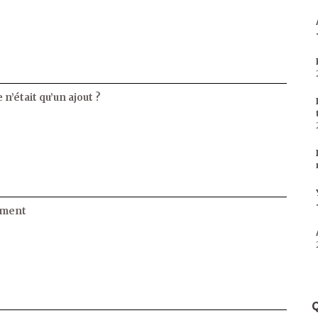
 n’était qu’un ajout ?
ament
Q