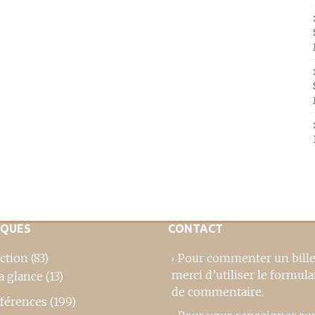
IQUES
CONTACT
ction
(83)
Pour commenter un bille
merci d’utiliser le formula
a glance
(13)
de commentaire
.
férences
(199)