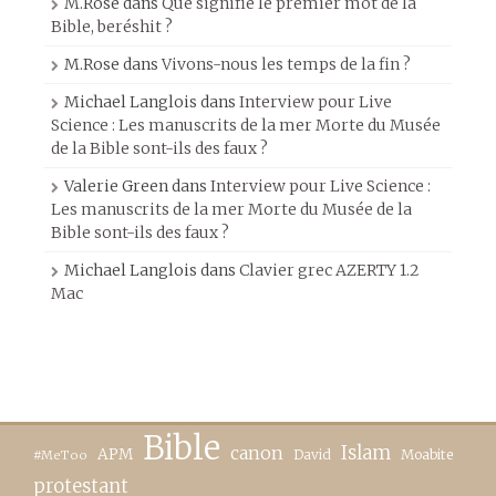
M.Rose
dans
Que signifie le premier mot de la
Bible, beréshit ?
M.Rose
dans
Vivons-nous les temps de la fin ?
Michael Langlois
dans
Interview pour Live
Science : Les manuscrits de la mer Morte du Musée
de la Bible sont-ils des faux ?
Valerie Green
dans
Interview pour Live Science :
Les manuscrits de la mer Morte du Musée de la
Bible sont-ils des faux ?
Michael Langlois
dans
Clavier grec AZERTY 1.2
Mac
Bible
canon
Islam
APM
David
Moabite
#MeToo
protestant