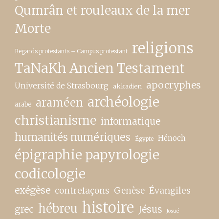
Qumrân et rouleaux de la mer
Morte
religions
Regards protestants – Campus protestant
TaNaKh Ancien Testament
apocryphes
Université de Strasbourg
akkadien
archéologie
araméen
arabe
christianisme
informatique
humanités numériques
Hénoch
Égypte
épigraphie papyrologie
codicologie
exégèse
contrefaçons
Genèse
Évangiles
histoire
hébreu
grec
Jésus
Josué