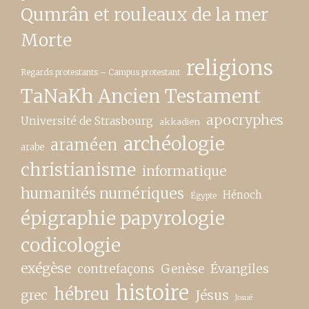
Qumrân et rouleaux de la mer
Morte
religions
Regards protestants – Campus protestant
TaNaKh Ancien Testament
apocryphes
Université de Strasbourg
akkadien
archéologie
araméen
arabe
christianisme
informatique
humanités numériques
Hénoch
Égypte
épigraphie papyrologie
codicologie
exégèse
contrefaçons
Genèse
Évangiles
histoire
hébreu
grec
Jésus
Josué