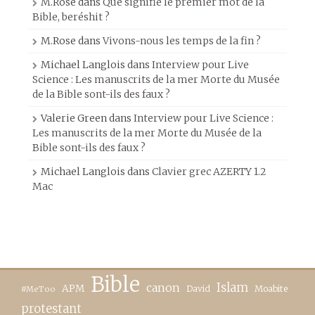
M.Rose
dans
Que signifie le premier mot de la
Bible, beréshit ?
M.Rose
dans
Vivons-nous les temps de la fin ?
Michael Langlois
dans
Interview pour Live
Science : Les manuscrits de la mer Morte du Musée
de la Bible sont-ils des faux ?
Valerie Green
dans
Interview pour Live Science :
Les manuscrits de la mer Morte du Musée de la
Bible sont-ils des faux ?
Michael Langlois
dans
Clavier grec AZERTY 1.2
Mac
Bible
canon
Islam
APM
David
Moabite
#MeToo
protestant