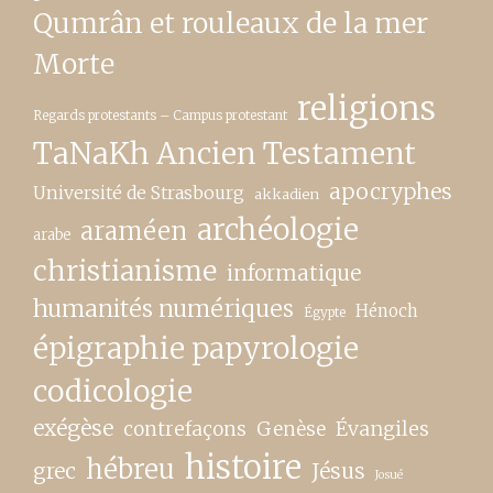
Qumrân et rouleaux de la mer
Morte
religions
Regards protestants – Campus protestant
TaNaKh Ancien Testament
apocryphes
Université de Strasbourg
akkadien
archéologie
araméen
arabe
christianisme
informatique
humanités numériques
Hénoch
Égypte
épigraphie papyrologie
codicologie
exégèse
contrefaçons
Genèse
Évangiles
histoire
hébreu
grec
Jésus
Josué