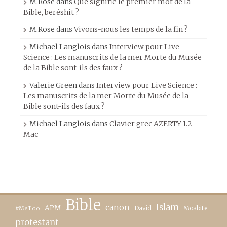
M.Rose
dans
Que signifie le premier mot de la
Bible, beréshit ?
M.Rose
dans
Vivons-nous les temps de la fin ?
Michael Langlois
dans
Interview pour Live
Science : Les manuscrits de la mer Morte du Musée
de la Bible sont-ils des faux ?
Valerie Green
dans
Interview pour Live Science :
Les manuscrits de la mer Morte du Musée de la
Bible sont-ils des faux ?
Michael Langlois
dans
Clavier grec AZERTY 1.2
Mac
Bible
canon
Islam
APM
David
Moabite
#MeToo
protestant