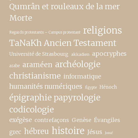
Qumrân et rouleaux de la mer
Morte
religions
Regards protestants – Campus protestant
TaNaKh Ancien Testament
apocryphes
Université de Strasbourg
akkadien
archéologie
araméen
arabe
christianisme
informatique
humanités numériques
Hénoch
Égypte
épigraphie papyrologie
codicologie
exégèse
contrefaçons
Genèse
Évangiles
histoire
hébreu
grec
Jésus
Josué