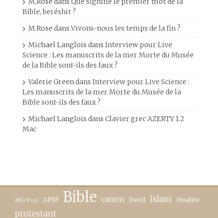
M.Rose
dans
Que signifie le premier mot de la
Bible, beréshit ?
M.Rose
dans
Vivons-nous les temps de la fin ?
Michael Langlois
dans
Interview pour Live
Science : Les manuscrits de la mer Morte du Musée
de la Bible sont-ils des faux ?
Valerie Green
dans
Interview pour Live Science :
Les manuscrits de la mer Morte du Musée de la
Bible sont-ils des faux ?
Michael Langlois
dans
Clavier grec AZERTY 1.2
Mac
Bible
canon
Islam
APM
David
Moabite
#MeToo
protestant