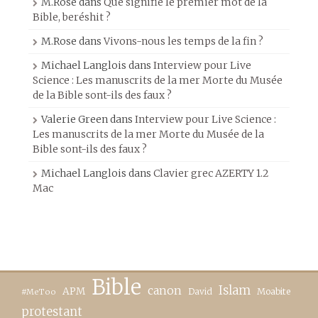
M.Rose
dans
Que signifie le premier mot de la
Bible, beréshit ?
M.Rose
dans
Vivons-nous les temps de la fin ?
Michael Langlois
dans
Interview pour Live
Science : Les manuscrits de la mer Morte du Musée
de la Bible sont-ils des faux ?
Valerie Green
dans
Interview pour Live Science :
Les manuscrits de la mer Morte du Musée de la
Bible sont-ils des faux ?
Michael Langlois
dans
Clavier grec AZERTY 1.2
Mac
Bible
canon
Islam
APM
David
Moabite
#MeToo
protestant