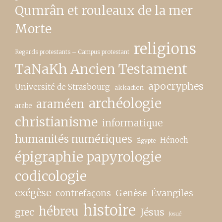
Qumrân et rouleaux de la mer
Morte
religions
Regards protestants – Campus protestant
TaNaKh Ancien Testament
apocryphes
Université de Strasbourg
akkadien
archéologie
araméen
arabe
christianisme
informatique
humanités numériques
Hénoch
Égypte
épigraphie papyrologie
codicologie
exégèse
contrefaçons
Genèse
Évangiles
histoire
hébreu
grec
Jésus
Josué