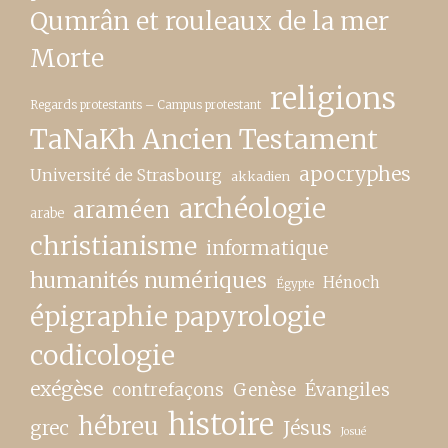
Qumrân et rouleaux de la mer
Morte
religions
Regards protestants – Campus protestant
TaNaKh Ancien Testament
apocryphes
Université de Strasbourg
akkadien
archéologie
araméen
arabe
christianisme
informatique
humanités numériques
Hénoch
Égypte
épigraphie papyrologie
codicologie
exégèse
contrefaçons
Genèse
Évangiles
histoire
hébreu
grec
Jésus
Josué