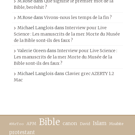
M.Rose
dans
Que signifie le premier mot de la
Bible, beréshit ?
M.Rose
dans
Vivons-nous les temps de la fin ?
Michael Langlois
dans
Interview pour Live
Science : Les manuscrits de la mer Morte du Musée
de la Bible sont-ils des faux ?
Valerie Green
dans
Interview pour Live Science :
Les manuscrits de la mer Morte du Musée de la
Bible sont-ils des faux ?
Michael Langlois
dans
Clavier grec AZERTY 1.2
Mac
Bible
canon
Islam
APM
David
Moabite
#MeToo
protestant