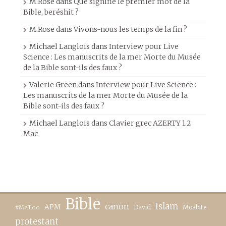
M.Rose
dans
Que signifie le premier mot de la
Bible, beréshit ?
M.Rose
dans
Vivons-nous les temps de la fin ?
Michael Langlois
dans
Interview pour Live
Science : Les manuscrits de la mer Morte du Musée
de la Bible sont-ils des faux ?
Valerie Green
dans
Interview pour Live Science :
Les manuscrits de la mer Morte du Musée de la
Bible sont-ils des faux ?
Michael Langlois
dans
Clavier grec AZERTY 1.2
Mac
Bible
canon
Islam
APM
David
Moabite
#MeToo
protestant