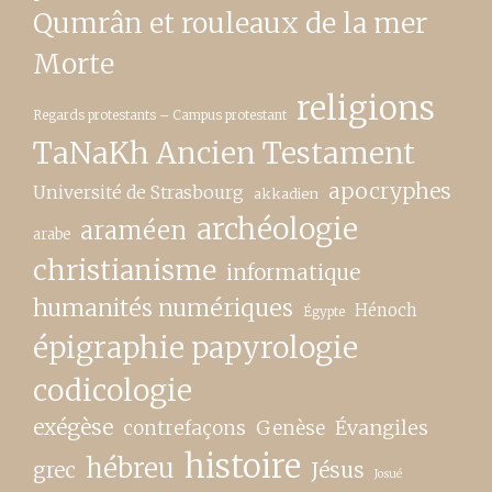
Qumrân et rouleaux de la mer
Morte
religions
Regards protestants – Campus protestant
TaNaKh Ancien Testament
apocryphes
Université de Strasbourg
akkadien
archéologie
araméen
arabe
christianisme
informatique
humanités numériques
Hénoch
Égypte
épigraphie papyrologie
codicologie
exégèse
contrefaçons
Genèse
Évangiles
histoire
hébreu
grec
Jésus
Josué