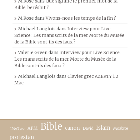
M.Rose
dans
Que signifie le premier mot de la
Bible, beréshit ?
M.Rose
dans
Vivons-nous les temps de la fin ?
Michael Langlois
dans
Interview pour Live
Science : Les manuscrits de la mer Morte du Musée
de la Bible sont-ils des faux ?
Valerie Green
dans
Interview pour Live Science :
Les manuscrits de la mer Morte du Musée de la
Bible sont-ils des faux ?
Michael Langlois
dans
Clavier grec AZERTY 1.2
Mac
Bible
canon
Islam
APM
David
Moabite
#MeToo
protestant