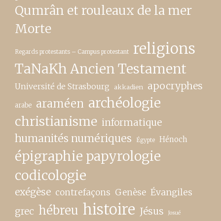
Qumrân et rouleaux de la mer
Morte
religions
Regards protestants – Campus protestant
TaNaKh Ancien Testament
apocryphes
Université de Strasbourg
akkadien
archéologie
araméen
arabe
christianisme
informatique
humanités numériques
Hénoch
Égypte
épigraphie papyrologie
codicologie
exégèse
contrefaçons
Genèse
Évangiles
histoire
hébreu
grec
Jésus
Josué