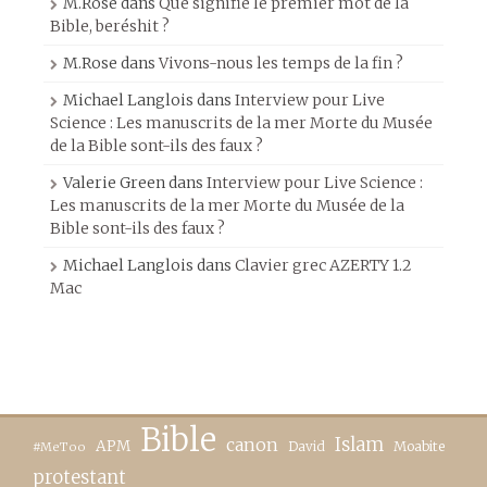
M.Rose
dans
Que signifie le premier mot de la
Bible, beréshit ?
M.Rose
dans
Vivons-nous les temps de la fin ?
Michael Langlois
dans
Interview pour Live
Science : Les manuscrits de la mer Morte du Musée
de la Bible sont-ils des faux ?
Valerie Green
dans
Interview pour Live Science :
Les manuscrits de la mer Morte du Musée de la
Bible sont-ils des faux ?
Michael Langlois
dans
Clavier grec AZERTY 1.2
Mac
Bible
canon
Islam
APM
David
Moabite
#MeToo
protestant