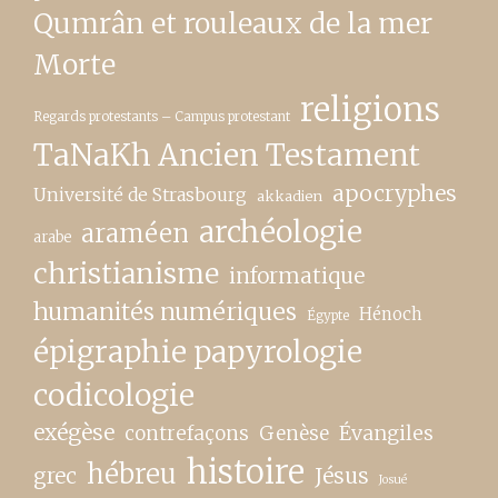
Qumrân et rouleaux de la mer
Morte
religions
Regards protestants – Campus protestant
TaNaKh Ancien Testament
apocryphes
Université de Strasbourg
akkadien
archéologie
araméen
arabe
christianisme
informatique
humanités numériques
Hénoch
Égypte
épigraphie papyrologie
codicologie
exégèse
contrefaçons
Genèse
Évangiles
histoire
hébreu
grec
Jésus
Josué