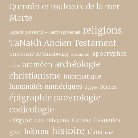
Qumrân et rouleaux de la mer
Morte
religions
Regards protestants – Campus protestant
TaNaKh Ancien Testament
apocryphes
Université de Strasbourg
akkadien
archéologie
araméen
arabe
christianisme
informatique
humanités numériques
Hénoch
Égypte
épigraphie papyrologie
codicologie
exégèse
contrefaçons
Genèse
Évangiles
histoire
hébreu
grec
Jésus
Josué