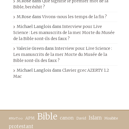
M.Rose
dans
Que signifie le premier mot de la
Bible, beréshit ?
M.Rose
dans
Vivons-nous les temps de la fin ?
Michael Langlois
dans
Interview pour Live
Science : Les manuscrits de la mer Morte du Musée
de la Bible sont-ils des faux ?
Valerie Green
dans
Interview pour Live Science :
Les manuscrits de la mer Morte du Musée de la
Bible sont-ils des faux ?
Michael Langlois
dans
Clavier grec AZERTY 1.2
Mac
Bible
canon
Islam
APM
David
Moabite
#MeToo
protestant