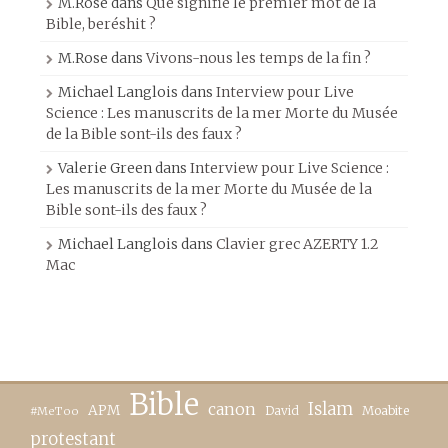
M.Rose
dans
Que signifie le premier mot de la
Bible, beréshit ?
M.Rose
dans
Vivons-nous les temps de la fin ?
Michael Langlois
dans
Interview pour Live
Science : Les manuscrits de la mer Morte du Musée
de la Bible sont-ils des faux ?
Valerie Green
dans
Interview pour Live Science :
Les manuscrits de la mer Morte du Musée de la
Bible sont-ils des faux ?
Michael Langlois
dans
Clavier grec AZERTY 1.2
Mac
Bible
canon
Islam
APM
David
Moabite
#MeToo
protestant