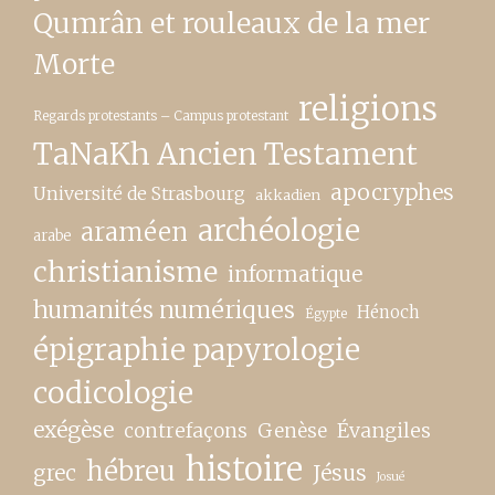
Qumrân et rouleaux de la mer
Morte
religions
Regards protestants – Campus protestant
TaNaKh Ancien Testament
apocryphes
Université de Strasbourg
akkadien
archéologie
araméen
arabe
christianisme
informatique
humanités numériques
Hénoch
Égypte
épigraphie papyrologie
codicologie
exégèse
contrefaçons
Genèse
Évangiles
histoire
hébreu
grec
Jésus
Josué