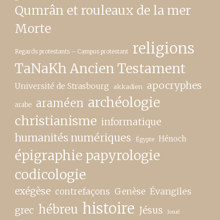
Qumrân et rouleaux de la mer
Morte
religions
Regards protestants – Campus protestant
TaNaKh Ancien Testament
apocryphes
Université de Strasbourg
akkadien
archéologie
araméen
arabe
christianisme
informatique
humanités numériques
Hénoch
Égypte
épigraphie papyrologie
codicologie
exégèse
contrefaçons
Genèse
Évangiles
histoire
hébreu
grec
Jésus
Josué