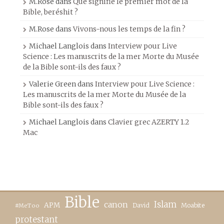
M.Rose
dans
Que signifie le premier mot de la
Bible, beréshit ?
M.Rose
dans
Vivons-nous les temps de la fin ?
Michael Langlois
dans
Interview pour Live
Science : Les manuscrits de la mer Morte du Musée
de la Bible sont-ils des faux ?
Valerie Green
dans
Interview pour Live Science :
Les manuscrits de la mer Morte du Musée de la
Bible sont-ils des faux ?
Michael Langlois
dans
Clavier grec AZERTY 1.2
Mac
Bible
canon
Islam
APM
David
Moabite
#MeToo
protestant