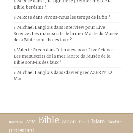
M.Rose
dans
Que signifie le premier mot de la
Bible, beréshit ?
M.Rose
dans
Vivons-nous les temps de la fin ?
Michael Langlois
dans
Interview pour Live
Science : Les manuscrits de la mer Morte du Musée
de la Bible sont-ils des faux ?
Valerie Green
dans
Interview pour Live Science :
Les manuscrits de la mer Morte du Musée de la
Bible sont-ils des faux ?
Michael Langlois
dans
Clavier grec AZERTY 1.2
Mac
Bible
canon
Islam
APM
David
Moabite
#MeToo
protestant