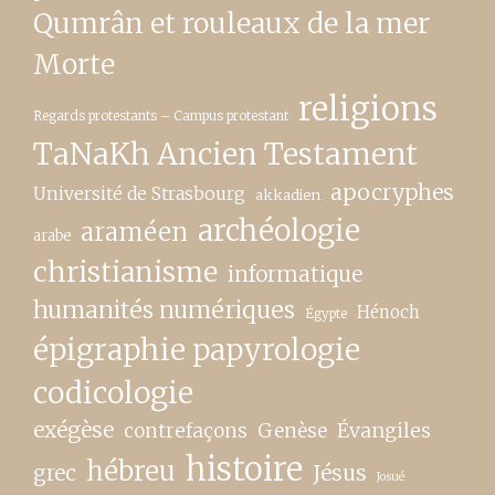
Qumrân et rouleaux de la mer
Morte
religions
Regards protestants – Campus protestant
TaNaKh Ancien Testament
apocryphes
Université de Strasbourg
akkadien
archéologie
araméen
arabe
christianisme
informatique
humanités numériques
Hénoch
Égypte
épigraphie papyrologie
codicologie
exégèse
contrefaçons
Genèse
Évangiles
histoire
hébreu
grec
Jésus
Josué