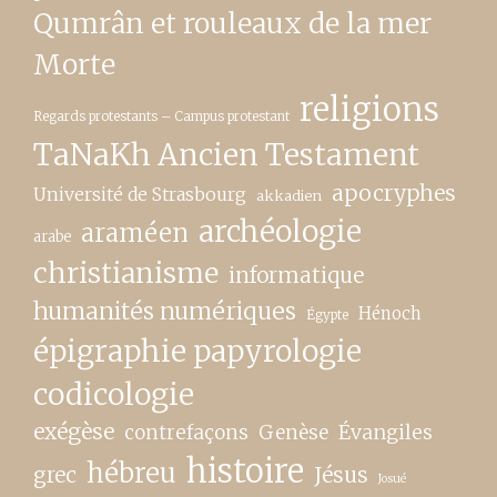
Qumrân et rouleaux de la mer
Morte
religions
Regards protestants – Campus protestant
TaNaKh Ancien Testament
apocryphes
Université de Strasbourg
akkadien
archéologie
araméen
arabe
christianisme
informatique
humanités numériques
Hénoch
Égypte
épigraphie papyrologie
codicologie
exégèse
contrefaçons
Genèse
Évangiles
histoire
hébreu
grec
Jésus
Josué