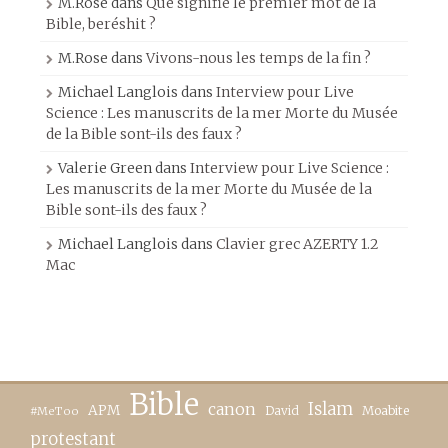
M.Rose
dans
Que signifie le premier mot de la
Bible, beréshit ?
M.Rose
dans
Vivons-nous les temps de la fin ?
Michael Langlois
dans
Interview pour Live
Science : Les manuscrits de la mer Morte du Musée
de la Bible sont-ils des faux ?
Valerie Green
dans
Interview pour Live Science :
Les manuscrits de la mer Morte du Musée de la
Bible sont-ils des faux ?
Michael Langlois
dans
Clavier grec AZERTY 1.2
Mac
Bible
canon
Islam
APM
David
Moabite
#MeToo
protestant